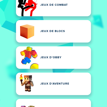
JEUX DE COMBAT
JEUX DE BLOCS
JEUX D'OBBY
JEUX D'AVENTURE