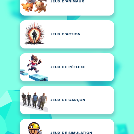
JEUX D'ANIMAUX
JEUX D'ACTION
JEUX DE RÉFLEXE
JEUX DE GARÇON
JEUX DE SIMULATION