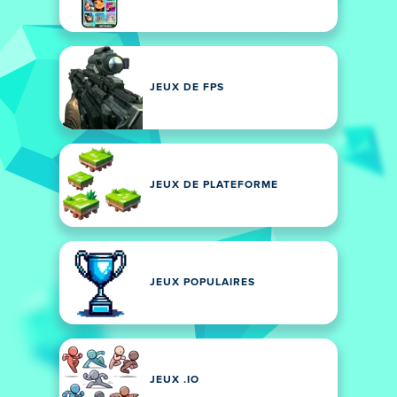
JEUX DE FPS
JEUX DE PLATEFORME
JEUX POPULAIRES
JEUX .IO