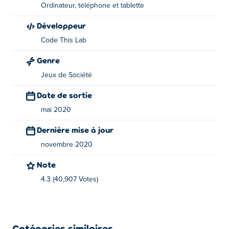
Ordinateur, téléphone et tablette
À propos du créateur :
Développeur
Tic Tac Toe est créé par Codethislab.
Code This Lab
Genre
Jeux de Société
Date de sortie
mai 2020
Dernière mise à jour
novembre 2020
Note
4.3 (40,907 Votes)
Catégories similaires