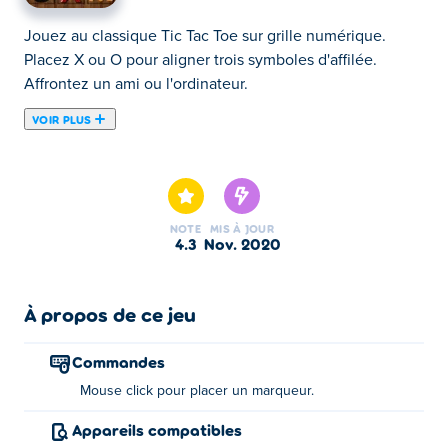
Jouez au classique Tic Tac Toe sur grille numérique.
Placez X ou O pour aligner trois symboles d'affilée.
Affrontez un ami ou l'ordinateur.
VOIR PLUS
Tic Tac Toe est un jeu à deux joueurs dans lequel
l'objectif est de se relayer et de marquer les bons
espaces dans une grille 3x3 (ou plus grande).
Réfléchissez bien mais faites également attention, car le
NOTE
MIS À JOUR
premier joueur qui place trois de ses marques dans une
4.3
nov. 2020
rangée horizontale, verticale ou diagonale remporte la
partie ! Combien de tours d'affilée pouvez-vous gagner?
Assurez-vous d'essayer les grilles 5x5 et 7x7 pendant
À propos de ce jeu
que vous y êtes.
Commandes
Comment jouer:
Mouse click pour placer un marqueur.
Marque de lieu - Bouton gauche de la souris
Appareils compatibles