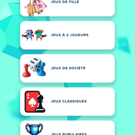
JEUX DE FILLE
JEUX À 2 JOUEURS
JEUX DE SOCIÉTÉ
JEUX CLASSIQUES
JEUX POPULAIRES