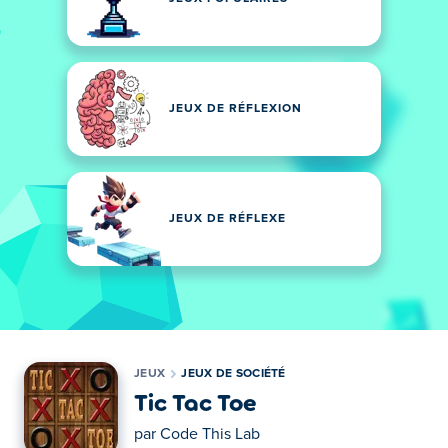
JEUX DE RÉFLEXION
JEUX DE RÉFLEXE
JEUX
JEUX DE SOCIÉTÉ
Tic Tac Toe
par
Code This Lab