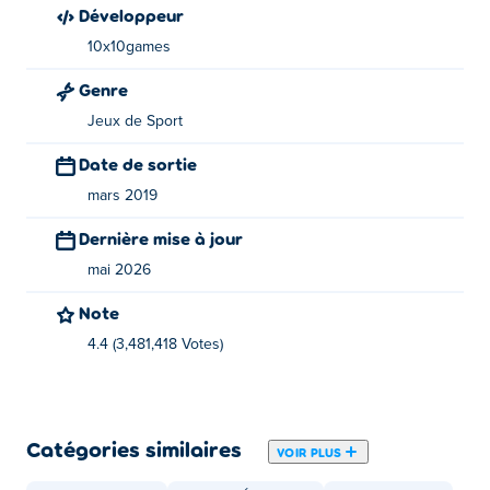
Développeur
Puis-je jouer à Penalty Shooters 2 sur mobile
10x10games
ou ordinateur de bureau ?
Genre
Penalty Shooters 2 est jouable à la fois sur votre bureau
Jeux de Sport
et sur votre téléphone mobile sur Poki gratuitement:
Date de sortie
Penalty Shooters 2
mars 2019
Dernière mise à jour
mai 2026
Note
4.4 (3,481,418 Votes)
Catégories similaires
VOIR PLUS