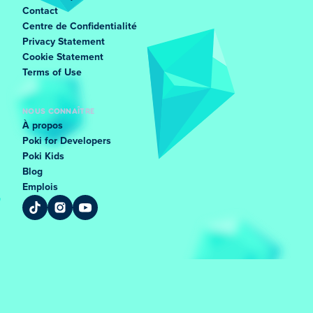
Contact
Centre de Confidentialité
Privacy Statement
Cookie Statement
Terms of Use
NOUS CONNAÎTRE
À propos
Poki for Developers
Poki Kids
Blog
Emplois