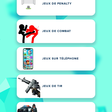
JEUX DE PENALTY
JEUX DE COMBAT
JEUX SUR TÉLÉPHONE
JEUX DE TIR