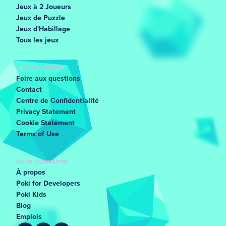
Jeux à 2 Joueurs
Jeux de Puzzle
Jeux d'Habillage
Tous les jeux
AIDE ET SOUTIEN
Foire aux questions
Contact
Centre de Confidentialité
Privacy Statement
Cookie Statement
Terms of Use
NOUS CONNAÎTRE
À propos
Poki for Developers
Poki Kids
Blog
Emplois