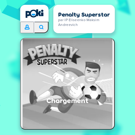
Penalty Superstar
par IP Eliseenko Maksim
Andreevich
Chargement