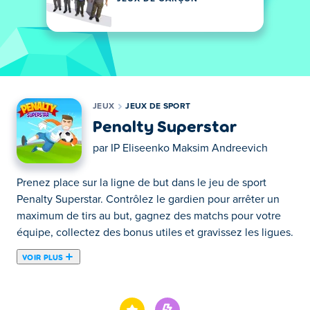
JEUX
JEUX DE SPORT
Penalty Superstar
par
IP Eliseenko Maksim Andreevich
Prenez place sur la ligne de but dans le jeu de sport
Penalty Superstar. Contrôlez le gardien pour arrêter un
maximum de tirs au but, gagnez des matchs pour votre
équipe, collectez des bonus utiles et gravissez les ligues.
VOIR PLUS
Ici tu peux jouer au jeu Penalty Superstar. Penalty
Superstar est l'un de nos Jeux de Sport sélectionnés.