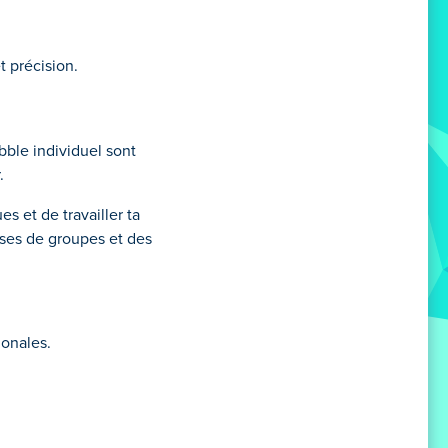
t précision.
ibble individuel sont
.
s et de travailler ta
ses de groupes et des
ionales.