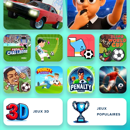
JEUX
JEUX 3D
POPULAIRES