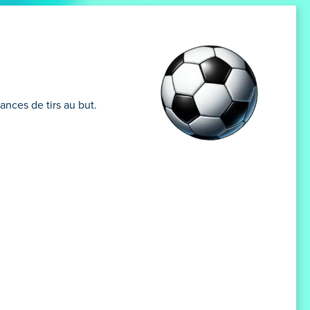
nces de tirs au but.