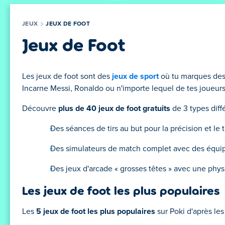
JEUX
JEUX DE FOOT
Jeux de Foot
Les jeux de foot sont des
jeux de sport
où tu marques des 
Incarne Messi, Ronaldo ou n'importe lequel de tes joueurs 
Découvre
plus de 40 jeux de foot gratuits
de 3 types diffé
Des séances de tirs au but pour la précision et le 
Des simulateurs de match complet avec des équipe
Des jeux d'arcade « grosses têtes » avec une phy
Les jeux de foot les plus populaires
Les
5 jeux de foot les plus populaires
sur Poki d'après les