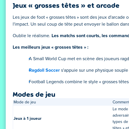
Jeux « grosses têtes » et arcade
Les jeux de foot « grosses têtes » sont des jeux d'arcade o
l'impact. Un seul coup de tête peut envoyer le ballon dans 
Oublie le réalisme.
Les matchs sont courts, les commandes
Les meilleurs jeux « grosses têtes » :
A Small World Cup met en scène des joueurs ragdol
Ragdoll Soccer
s'appuie sur une physique souple o
Football Legends combine le style « grosses tête
Modes de jeu
Mode de jeu
Comment
Le mode s
adversai
Jeux à 1 joueur
types de 
têtes » e