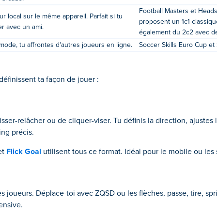
Football Masters et Head
ur local sur le même appareil. Parfait si tu
proposent un 1c1 classiq
er avec un ami.
également du 2c2 avec d
ode, tu affrontes d'autres joueurs en ligne.
Soccer Skills Euro Cup et
définissent ta façon de jouer :
sser-relâcher ou de cliquer-viser. Tu définis la direction, ajustes 
ng précis.
et
Flick Goal
utilisent tous ce format. Idéal pour le mobile ou les
s joueurs. Déplace-toi avec ZQSD ou les flèches, passe, tire, spri
ensive.