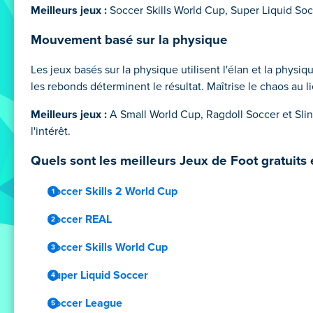
Meilleurs jeux :
Soccer Skills World Cup, Super Liquid Socc
Mouvement basé sur la physique
Les jeux basés sur la physique utilisent l'élan et la physiqu
les rebonds déterminent le résultat. Maîtrise le chaos au l
Meilleurs jeux :
A Small World Cup, Ragdoll Soccer et Sling
l'intérêt.
Quels sont les meilleurs Jeux de Foot gratuits 
Soccer Skills 2 World Cup
Soccer REAL
Soccer Skills World Cup
Super Liquid Soccer
Soccer League