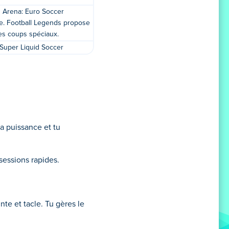
s Arena: Euro Soccer
ue. Football Legends propose
es coups spéciaux.
 Super Liquid Soccer
la puissance et tu
 sessions rapides.
nte et tacle. Tu gères le