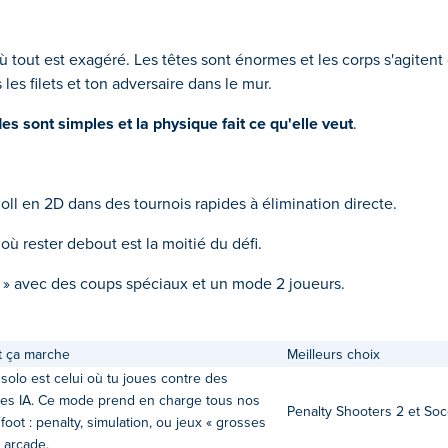
ù tout est exagéré. Les têtes sont énormes et les corps s'agitent
les filets et ton adversaire dans le mur.
 sont simples et la physique fait ce qu'elle veut
.
l en 2D dans des tournois rapides à élimination directe.
ù rester debout est la moitié du défi.
s » avec des coups spéciaux et un mode 2 joueurs.
 ça marche
Meilleurs choix
olo est celui où tu joues contre des
res IA. Ce mode prend en charge tous nos
Penalty Shooters 2 et Soc
foot : penalty, simulation, ou jeux « grosses
t arcade.