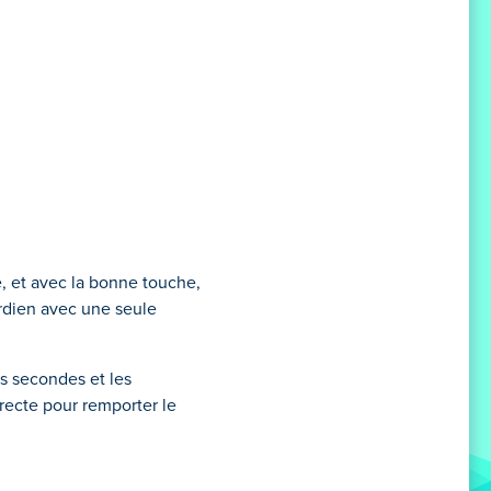
le, et avec la bonne touche,
ardien avec une seule
es secondes et les
recte pour remporter le