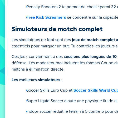
Penalty Shooters 2 te permet de choisir parmi 32 
Free Kick Screamers
se concentre sur la capacité
Simulateurs de match complet
Les simulateurs de foot sont des
jeux de match complet a
essentiels pour marquer un but. Tu contrôles les joueurs s
Ces jeux conviennent à des
sessions plus longues de 10 
défense. Les modes tournoi incluent les formats Coupe 
matchs à élimination directe.
Les meilleurs simulateurs :
Soccer Skills Euro Cup et
Soccer Skills World Cu
Super Liquid Soccer ajoute une physique fluide au
indoor-soccer réduit le terrain à 5 contre 5 pour d