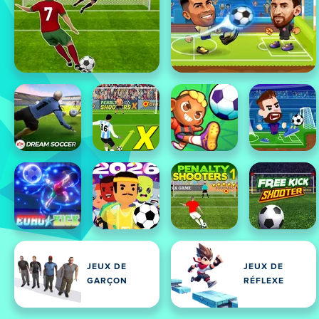
JEUX DE
JEUX DE
GARÇON
RÉFLEXE