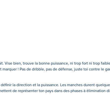
it. Vise bien, trouve la bonne puissance, ni trop fort ni trop faib
t marquer ! Pas de dribble, pas de défense, juste toi contre le g
r définir la direction et la puissance. Les manches durent quelqu
ettent de représenter ton pays dans des phases à élimination di