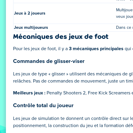
Multijoue
Jeux à 2 joueurs
veux jou
Jeux multijoueurs
Dans ce m
Mécaniques des jeux de foot
Pour les jeux de foot, il y a
3 mécaniques principales
qui 
Commandes de glisser-viser
Les jeux de type « glisser » utilisent des mécaniques de gli
relâches. Pas de commandes de mouvement, juste un timi
Meilleurs jeux :
Penalty Shooters 2, Free Kick Screamers 
Contrôle total du joueur
Les jeux de simulation te donnent un contrôle direct sur le
positionnement, la construction du jeu et la formation déf