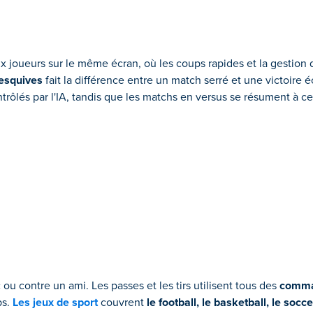
ux joueurs sur le même écran, où les coups rapides et la gestion
 esquives
fait la différence entre un match serré et une victoire 
lés par l'IA, tandis que les matchs en versus se résument à celui
 ou contre un ami. Les passes et les tirs utilisent tous des
comma
ps.
Les jeux de sport
couvrent
le football, le basketball, le socc