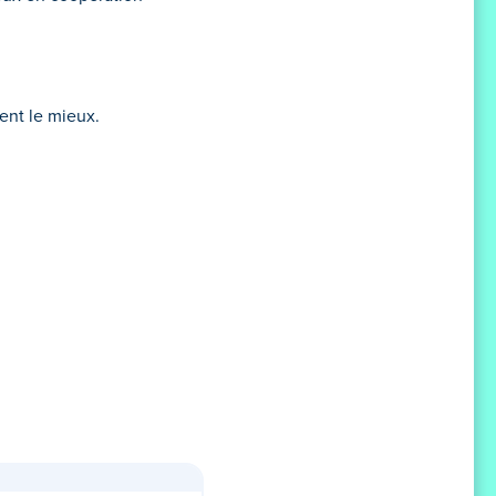
tent le mieux.