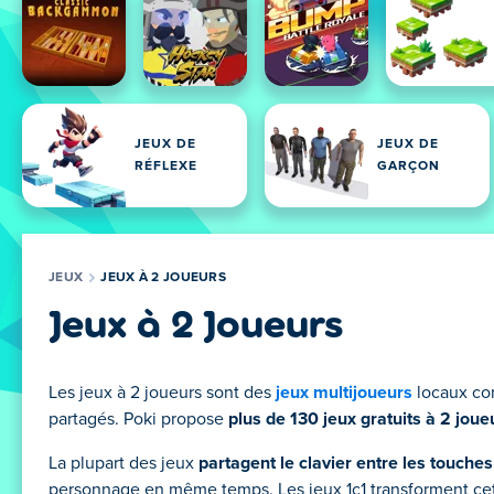
JEUX DE
JEUX DE
RÉFLEXE
GARÇON
JEUX
JEUX À 2 JOUEURS
Jeux à 2 Joueurs
Les jeux à 2 joueurs sont des
jeux multijoueurs
locaux co
partagés. Poki propose
plus de 130 jeux gratuits à 2 joue
La plupart des jeux
partagent le clavier entre les touche
personnage en même temps. Les jeux 1c1 transforment cet