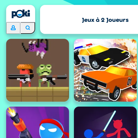
Jeux à 2 Joueurs