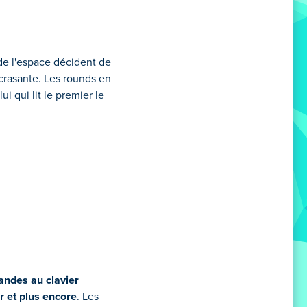
 de l'espace décident de
écrasante. Les rounds en
 qui lit le premier le
ndes au clavier
er et plus encore
. Les