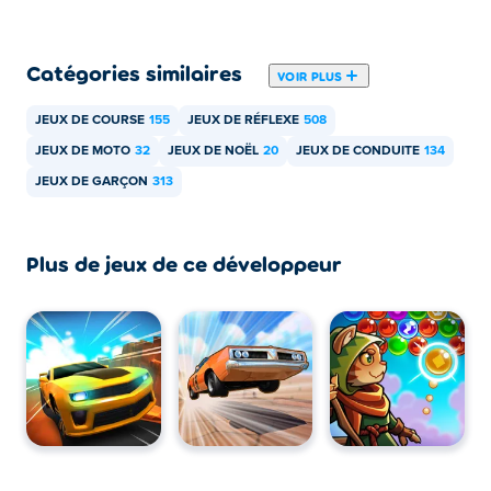
Puis-je jouer à Stunt Bike Extreme sur les
appareils mobiles et sur ordinateur ?
Catégories similaires
VOIR PLUS
Stunt Bike Extreme peut être joué sur votre ordinateur et
vos appareils mobiles comme les téléphones et les
JEUX DE COURSE
155
JEUX DE RÉFLEXE
508
tablettes.
JEUX DE MOTO
32
JEUX DE NOËL
20
JEUX DE CONDUITE
134
JEUX DE GARÇON
313
Plus de jeux de ce développeur