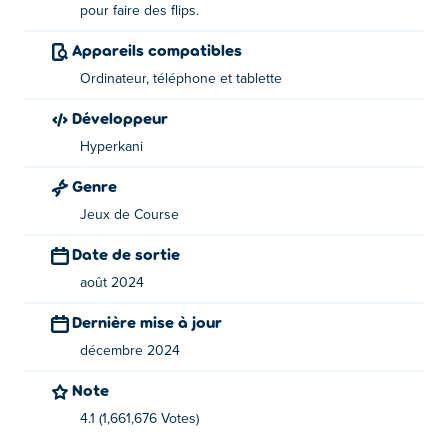
Comment jouer à Stunt Bike Extreme ?
pour faire des flips.
Utilisez les touches fléchées haut et bas ou les
Appareils compatibles
icônes de pédales pour faire avancer le vélo ou
Ordinateur, téléphone et tablette
l'arrêter.
Développeur
Utilisez les flèches gauche et droite ou les
Hyperkani
icônes en bas à gauche pour effectuer des flips
Genre
Qui a créé Stunt Bike Extreme ?
Jeux de Course
Stunt Bike Extreme est créé par Hyperkani. Jouez à leurs
Date de sortie
autres jeux sur Poki:
Stunt Car Extreme
et
Stunt Car
août 2024
Challenge 3
!
Dernière mise à jour
Comment puis-je jouer gratuitement à Stunt
Bike Extreme ?
décembre 2024
Note
Vous pouvez jouer à Stunt Bike Extreme gratuitement sur
Poki.
4.1 (1,661,676 Votes)