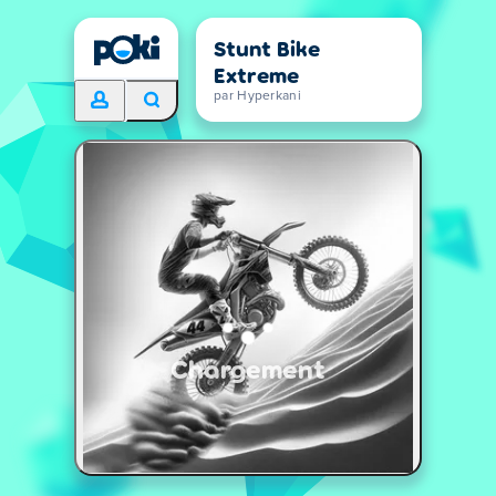
Stunt Bike
Extreme
par Hyperkani
Chargement