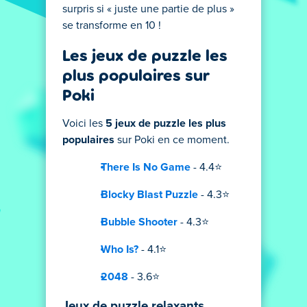
surpris si « juste une partie de plus »
se transforme en 10 !
Les jeux de puzzle les
plus populaires sur
Poki
Voici les
5 jeux de puzzle les plus
populaires
sur Poki en ce moment.
There Is No Game
- 4.4⭐
Blocky Blast Puzzle
- 4.3⭐
Bubble Shooter
- 4.3⭐
Who Is?
- 4.1⭐
2048
- 3.6⭐
Jeux de puzzle relaxants