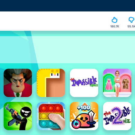
180.7K
55.5