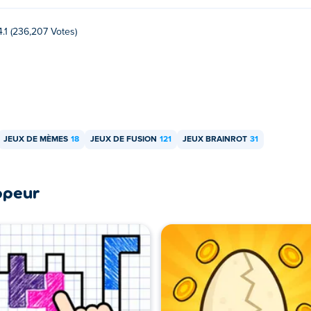
4.1 (236,207 Votes)
JEUX DE MÈMES
18
JEUX DE FUSION
121
JEUX BRAINROT
31
ppeur