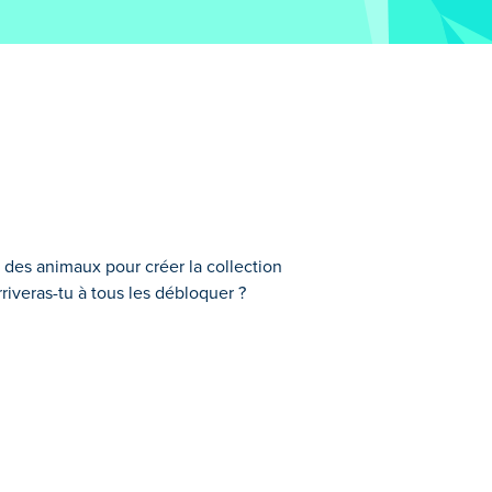
t des animaux pour créer la collection
rriveras-tu à tous les débloquer ?
 italiens ! Mélangez des éléments originaux
na Cappuccina. Découvrez toutes les
les temps ?