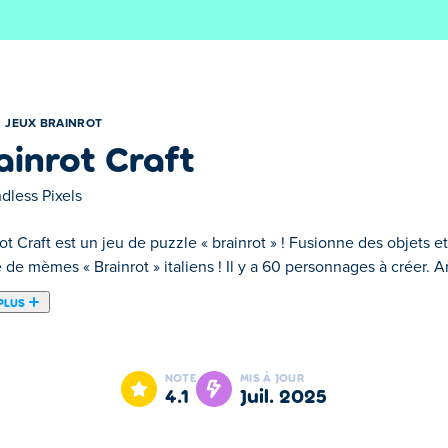
JEUX BRAINROT
ainrot Craft
dless Pixels
ot Craft est un jeu de puzzle « brainrot » ! Fusionne des objets e
 de mèmes « Brainrot » italiens ! Il y a 60 personnages à créer. A
PLUS
e fusion où vous créez la collection ultime de mèmes de brainrot
r débloquer des combos chaotiques comme la légendaire Balleri
NOTE
MIS À JOUR
orter par la folie ! Prêt à créer le brainrot le plus fou de tous 
4.1
juil. 2025