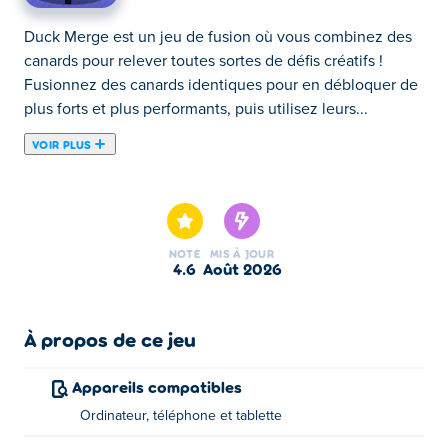
Duck Merge est un jeu de fusion où vous combinez des
canards pour relever toutes sortes de défis créatifs !
Fusionnez des canards identiques pour en débloquer de
plus forts et plus performants, puis utilisez leurs...
VOIR PLUS
Duck Merge est un jeu de fusion où vous combinez des
canards pour relever toutes sortes de défis créatifs !
Fusionnez des canards identiques pour en débloquer de
plus forts et plus performants, puis utilisez leurs
NOTE
MIS À JOUR
capacités uniques pour atteindre le cœur rouge de
4.6
août 2026
chaque niveau, que ce soit en sautant plus haut ou en
faisant rebondir un ballon de basket. Chaque niveau est
différent, alors la fusion intelligente est la clé du succès.
À propos de ce jeu
Prêt à fusionner, améliorer et cancaner jusqu'à la
victoire ?
Appareils compatibles
Ordinateur, téléphone et tablette
Comment jouer à Duck Merge ?