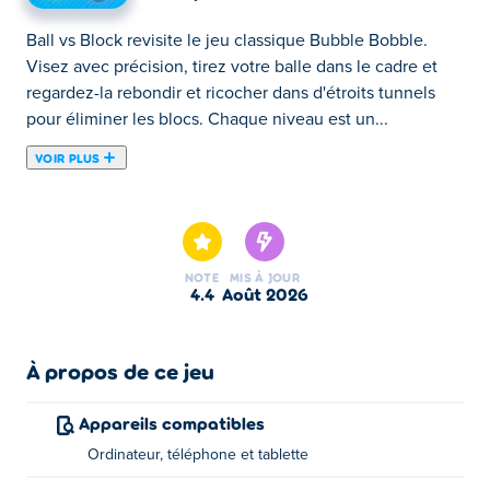
Ball vs Block revisite le jeu classique Bubble Bobble.
Visez avec précision, tirez votre balle dans le cadre et
regardez-la rebondir et ricocher dans d'étroits tunnels
pour éliminer les blocs. Chaque niveau est un...
VOIR PLUS
Ball vs Block revisite le jeu classique Bubble Bobble.
Visez avec précision, tirez votre balle dans le cadre et
regardez-la rebondir et ricocher dans d'étroits tunnels
pour éliminer les blocs. Chaque niveau est un nouveau
NOTE
MIS À JOUR
défi à relever, et à la fin, les boss du Zodiaque vous
4.4
août 2026
attendent pour mettre vos talents à l'épreuve. Alignez
votre tir, faites confiance au rebond et videz le plateau.
Parviendrez-vous à vaincre tous les boss du Zodiaque ?
À propos de ce jeu
Comment jouer à Ball vs Block ?
Appareils compatibles
Ordinateur, téléphone et tablette
Cliquez ou appuyez pour prendre la photo.