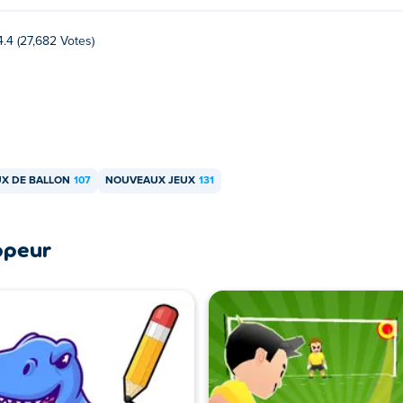
4.4 (27,682 Votes)
UX DE BALLON
107
NOUVEAUX JEUX
131
ppeur