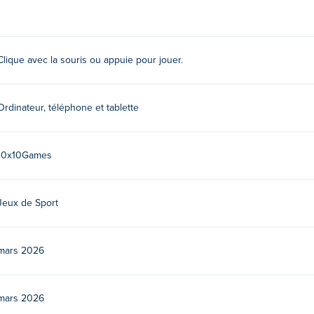
Clique avec la souris ou appuie pour jouer.
mes. Jouez à leurs autres jeux sur Poki:
Wacky Doodle Fixes
,
Bas
Loupe Puzzle 2
!
Ordinateur, téléphone et tablette
ball gratuitement ?
eball sur Poki.
10x10Games
ppareils mobiles et ordinateurs de bureau ?
Jeux de Sport
 appareils mobiles tels que téléphones et tablettes.
mars 2026
mars 2026