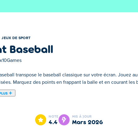
JEUX DE SPORT
at Baseball
0x10Games
Baseball transpose le baseball classique sur votre écran. Jouez 
sées. Marquez des points en frappant la balle et en courant les 
PLUS
a-simple où des personnages plats et cartoonesques s'affrontent 
vers des forêts hantées, l'Égypte antique, des grottes préhistori
NOTE
MIS À JOUR
entriques et survivez à la folie des manches folles. Prêt à marque
4.4
mars 2026
?