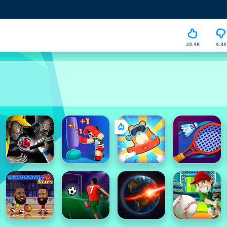
23.4K
4.3K