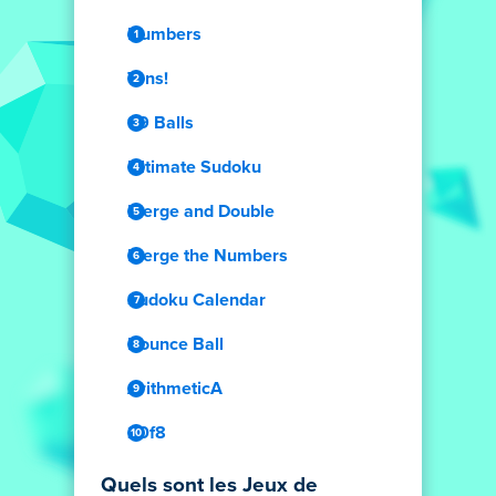
Numbers
Tens!
99 Balls
Ultimate Sudoku
Merge and Double
Merge the Numbers
Sudoku Calendar
Bounce Ball
ArithmeticA
20f8
Quels sont les Jeux de