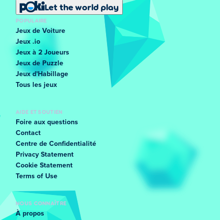
Let the world play
POPULAIRE
Jeux de Voiture
Jeux .io
Jeux à 2 Joueurs
Jeux de Puzzle
Jeux d'Habillage
Tous les jeux
AIDE ET SOUTIEN
Foire aux questions
Contact
Centre de Confidentialité
Privacy Statement
Cookie Statement
Terms of Use
NOUS CONNAÎTRE
À propos