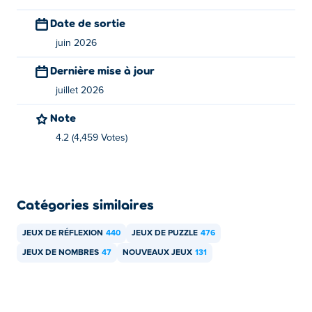
leur premier jeu sur Poki!
Date de sortie
Comment puis-je jouer à Tens! gratuitement ?
juin 2026
Dernière mise à jour
Vous pouvez jouer à Tens! gratuitement sur Poki.
juillet 2026
Puis-je jouer à Tens! sur appareils mobiles et
Note
ordinateurs de bureau ?
4.2 (4,459 Votes)
Tens! est jouable sur ordinateur et appareils mobiles
comme les téléphones et les tablettes.
Catégories similaires
JEUX DE RÉFLEXION
440
JEUX DE PUZZLE
476
JEUX DE NOMBRES
47
NOUVEAUX JEUX
131