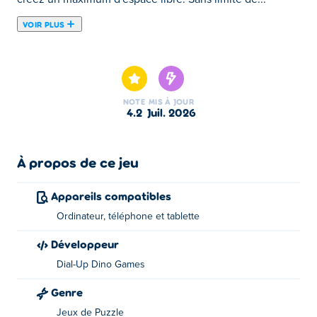
VOIR PLUS
Tens! est un jeu de puzzle numérique inspiré de Make
Ten et Fruit Box. Sélectionnez des groupes de nombres
dont la somme est égale à dix, éliminez-les du plateau et
créez un maximum d'espace libre. Sans limite de temps,
NOTE
MIS À JOUR
profitez d'une expérience zen, calme et apaisante, où la
4.2
juil. 2026
stratégie prime sur la rapidité. Utilisez les indices en cas
de blocage et cherchez sans cesse les meilleures
combinaisons. Prenez votre temps, réfléchissez et voyez
À propos de ce jeu
combien de temps vous pouvez garder le plateau vide !
Appareils compatibles
Comment jouer au jeu des dix ?!
Ordinateur, téléphone et tablette
Faites glisser votre souris sur les nombres pour
Développeur
sélectionner les groupes dont la somme est égale à 10.
Dial-Up Dino Games
Qui a créé Tens ?!
Genre
Jeux de Puzzle
Tens! est un jeu créé par Dial-Up Dino Games. Il s'agit de