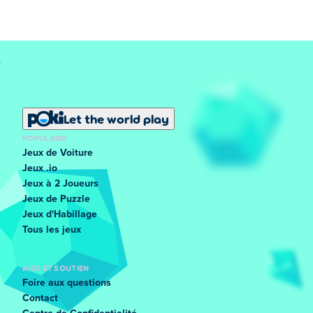
Let the world play
POPULAIRE
Jeux de Voiture
Jeux .io
Jeux à 2 Joueurs
Jeux de Puzzle
Jeux d'Habillage
Tous les jeux
AIDE ET SOUTIEN
Foire aux questions
Contact