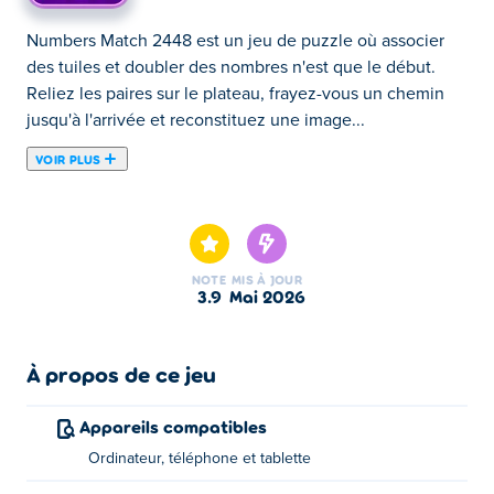
Numbers Match 2448 est un jeu de puzzle où associer
des tuiles et doubler des nombres n'est que le début.
Reliez les paires sur le plateau, frayez-vous un chemin
jusqu'à l'arrivée et reconstituez une image...
VOIR PLUS
Numbers Match 2448 est un jeu de puzzle où associer
des tuiles et doubler des nombres n'est que le début.
Reliez les paires sur le plateau, frayez-vous un chemin
jusqu'à l'arrivée et reconstituez une image cachée, une
NOTE
MIS À JOUR
fusion à la fois. Plus vous avancez, plus vous révélez
3.9
mai 2026
d'œuvres d'art. Utilisez vos bonus judicieusement et
tentez de battre votre record. Lancez-vous et voyez
jusqu'où vos chiffres vous mèneront !
À propos de ce jeu
Comment jouer à Numbers Match 2448 ?
Appareils compatibles
Ordinateur, téléphone et tablette
Cliquez et maintenez le bouton enfoncé pour fusionner.