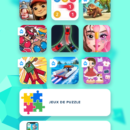
JEUX DE PUZZLE