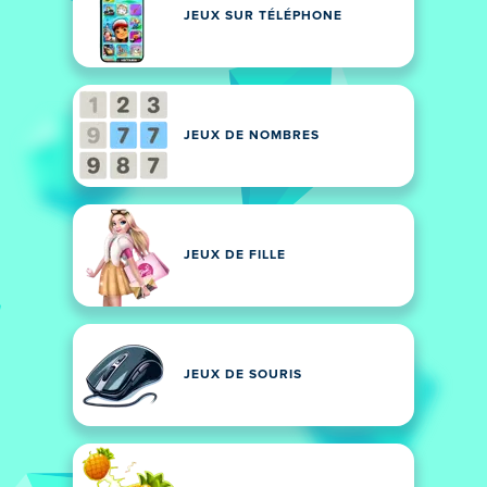
JEUX SUR TÉLÉPHONE
JEUX DE NOMBRES
JEUX DE FILLE
JEUX DE SOURIS