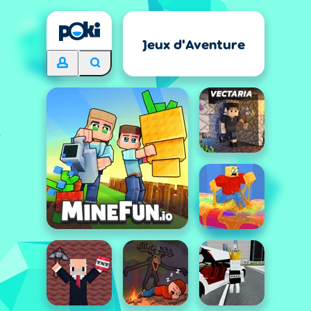
Jeux d'Aventure