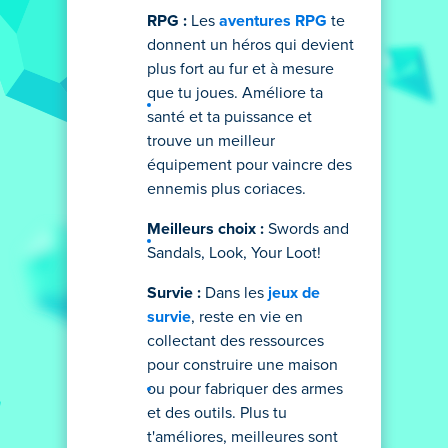
RPG :
Les
aventures RPG
te
donnent un héros qui devient
plus fort au fur et à mesure
que tu joues. Améliore ta
santé et ta puissance et
trouve un meilleur
équipement pour vaincre des
ennemis plus coriaces.
Meilleurs choix :
Swords and
Sandals, Look, Your Loot!
Survie :
Dans les
jeux de
survie
, reste en vie en
collectant des ressources
pour construire une maison
ou pour fabriquer des armes
et des outils. Plus tu
t'améliores, meilleures sont