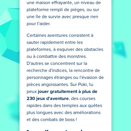
une maison effrayante, un niveau de
plateforme rempli de pièges, ou sur
une île de survie avec presque rien
pour t'aider.
Certaines aventures consistent à
sauter rapidement entre les
plateformes, à esquiver des obstacles
ou à combattre des monstres.
D'autres se concentrent sur la
recherche d'indices, la rencontre de
personnages étranges ou l'évasion de
pièces angoissantes. Sur Poki, tu
peux
jouer gratuitement à plus de
230 jeux d'aventure
, des courses
rapides dans des temples aux quêtes
plus longues avec des améliorations
et des combats de boss !