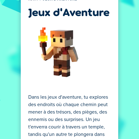
Jeux d'Aventure
Dans les jeux d'aventure, tu explores
des endroits où chaque chemin peut
mener à des trésors, des pièges, des
ennemis ou des surprises. Un jeu
t'enverra courir à travers un temple,
tandis qu'un autre te plongera dans