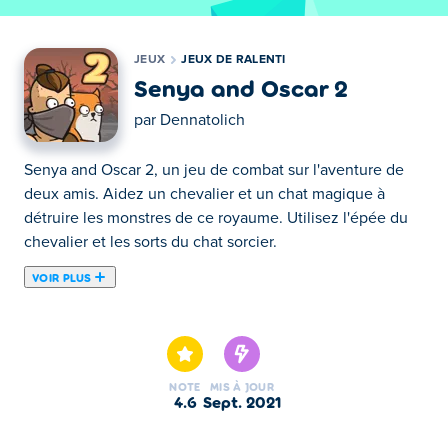
JEUX
JEUX DE RALENTI
Senya and Oscar 2
par
Dennatolich
Senya and Oscar 2, un jeu de combat sur l'aventure de
deux amis. Aidez un chevalier et un chat magique à
détruire les monstres de ce royaume. Utilisez l'épée du
chevalier et les sorts du chat sorcier.
VOIR PLUS
Senya & Oscar 2 est un jeu d'aventure inactif créé par
Dennatolich. Aidez un brave chevalier et un chat
magique mignon à détruire tous les monstres qu'ils
rencontrent dans un royaume plein de créatures
NOTE
MIS À JOUR
dangereuses et magiques. Sauvegardez des butins et
4.6
sept. 2021
des trésors et dépensez-les plus tard pour renforcer vos
héros. Vous pouvez débloquer de nouveaux objets,