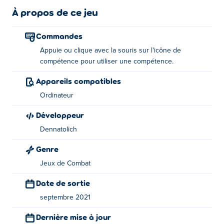
compétences et même une nouvelle armurerie ! Allez-y
À propos de ce jeu
et montrez à tout le monde que vous êtes le duo le plus
puissant de ce royaume !
Commandes
Appuie ou clique avec la souris sur l'icône de
Les contrôles:
compétence pour utiliser une compétence.
Utiliser la compétence - Appuyez ou cliquez sur l'icône
Appareils compatibles
de compétence affichée à l'écran
Ordinateur
A propos du créateur :
Développeur
Dennatolich
Senya & Oscar 2 est créé par Dennatolich. C'est leur
premier match sur Poki!
Genre
Jeux de Combat
Date de sortie
septembre 2021
Dernière mise à jour