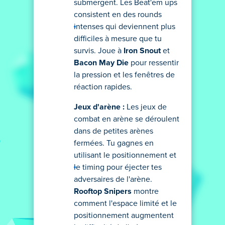
submergent. Les Beat'em ups
consistent en des rounds
intenses qui deviennent plus
difficiles à mesure que tu
survis. Joue à
Iron Snout
et
Bacon May Die
pour ressentir
la pression et les fenêtres de
réaction rapides.
Jeux d'arène :
Les jeux de
combat en arène se déroulent
dans de petites arènes
fermées. Tu gagnes en
utilisant le positionnement et
le timing pour éjecter tes
adversaires de l'arène.
Rooftop Snipers
montre
comment l'espace limité et le
positionnement augmentent