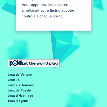
Vous apprenez les bases en
améliorant votre timing et votre
contrôle à chaque round.
Let the world play
POPULAIRE
Jeux de Voiture
Jeux .io
Jeux à 2 Joueurs
Jeux de Puzzle
Jeux d'Habillage
Tous les jeux