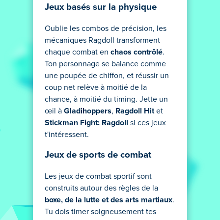
Jeux basés sur la physique
Oublie les combos de précision, les
mécaniques Ragdoll transforment
chaque combat en
chaos contrôlé
.
Ton personnage se balance comme
une poupée de chiffon, et réussir un
coup net relève à moitié de la
chance, à moitié du timing. Jette un
œil à
Gladihoppers
,
Ragdoll Hit
et
Stickman Fight: Ragdoll
si ces jeux
t'intéressent.
Jeux de sports de combat
Les jeux de combat sportif sont
construits autour des règles de la
boxe, de la lutte et des arts martiaux
.
Tu dois timer soigneusement tes