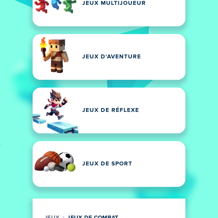
JEUX MULTIJOUEUR
JEUX D'AVENTURE
JEUX DE RÉFLEXE
JEUX DE SPORT