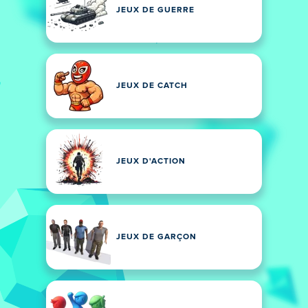
JEUX DE GUERRE
JEUX DE CATCH
JEUX D'ACTION
JEUX DE GARÇON