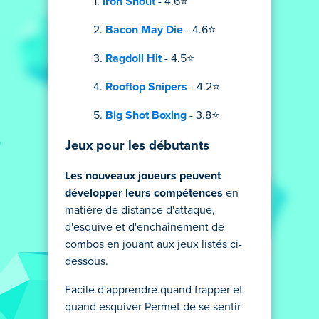
Iron Snout
- 4.6⭐
Bacon May Die
- 4.6⭐
Ragdoll Hit
- 4.5⭐
Rooftop Snipers
- 4.2⭐
Big Shot Boxing
- 3.8⭐
Jeux pour les débutants
Les nouveaux joueurs peuvent
développer leurs compétences
en
matière de distance d'attaque,
d'esquive et d'enchaînement de
combos en jouant aux jeux listés ci-
dessous.
Facile d'apprendre quand frapper et
quand esquiver Permet de se sentir