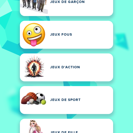
JEUX DE GARÇON
JEUX FOUS
JEUX D'ACTION
JEUX DE SPORT
JEUX DE FILLE