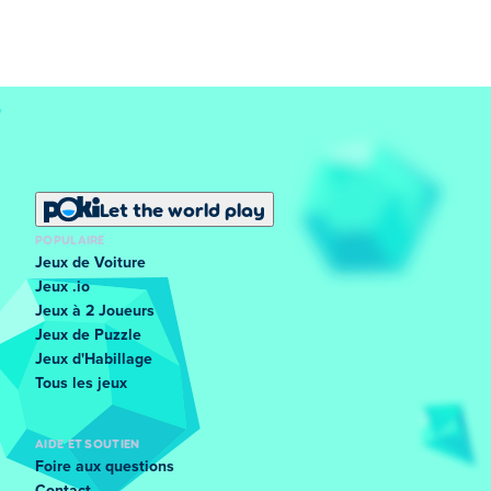
Let the world play
POPULAIRE
Jeux de Voiture
Jeux .io
Jeux à 2 Joueurs
Jeux de Puzzle
Jeux d'Habillage
Tous les jeux
AIDE ET SOUTIEN
Foire aux questions