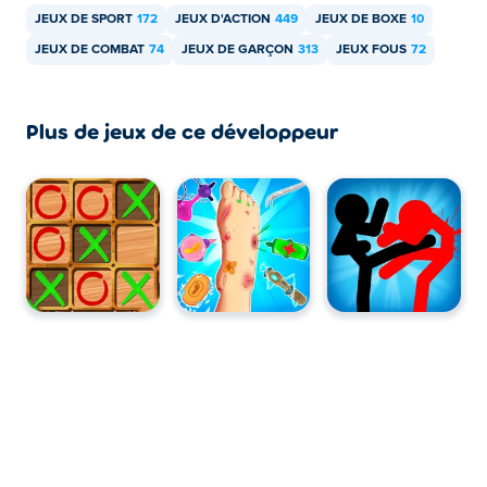
JEUX DE SPORT
172
JEUX D'ACTION
449
JEUX DE BOXE
10
JEUX DE COMBAT
74
JEUX DE GARÇON
313
JEUX FOUS
72
Plus de jeux de ce développeur