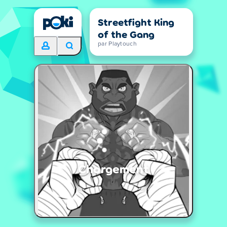
Streetfight King
of the Gang
par Playtouch
Chargement