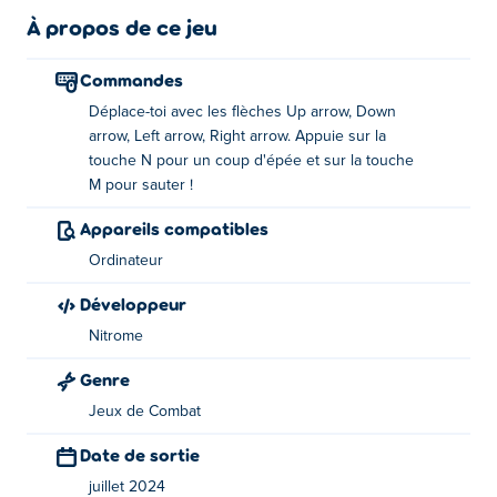
les frapper ! Vous avez un ami dans le coin ? Vous
À propos de ce jeu
pouvez alors jouer ensemble et voir si vous pouvez
vaincre les 12 niveaux ! Êtes-vous le vrai spartiate qui
Commandes
peut battre Double Edged ?
Déplace-toi avec les flèches Up arrow, Down
arrow, Left arrow, Right arrow. Appuie sur la
Comment jouer à Double Edged?
touche N pour un coup d'épée et sur la touche
M pour sauter !
Utilisez les touches fléchées pour vous déplacer
!
Appareils compatibles
Ordinateur
Utilisez la touche N pour trancher votre épée!
Développeur
Utilisez la touche M pour sauter!
Nitrome
Qui a créé Double Edged?
Genre
Double Edged a été créé par Nitrome. Jouez à leurs
Jeux de Combat
autres jeux sur Poki:
Numbskull
,
Gunbrick
et
Skywire
!
Date de sortie
Comment jouer à Double Edged gratuitement ?
juillet 2024