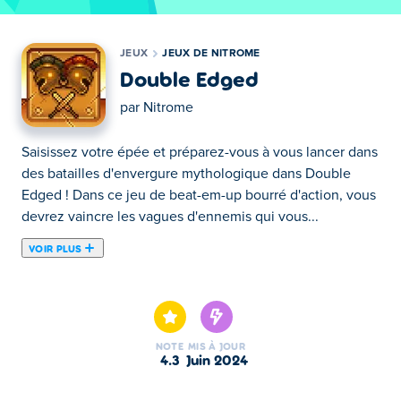
JEUX
JEUX DE NITROME
Double Edged
par
Nitrome
Saisissez votre épée et préparez-vous à vous lancer dans
des batailles d'envergure mythologique dans Double
Edged ! Dans ce jeu de beat-em-up bourré d'action, vous
devrez vaincre les vagues d'ennemis qui vous...
VOIR PLUS
Saisissez votre épée et préparez-vous à vous lancer dans
des batailles d'envergure mythologique dans Double
Edged ! Dans ce jeu de beat-em-up bourré d'action, vous
devrez vaincre les vagues d'ennemis qui vous assaillent
NOTE
MIS À JOUR
avec votre fidèle épée. Attention cependant ! Les
4.3
juin 2024
ennemis puissants peuvent vous frapper si fort que vous
laisserez tomber votre épée, ce qui vous empêchera de