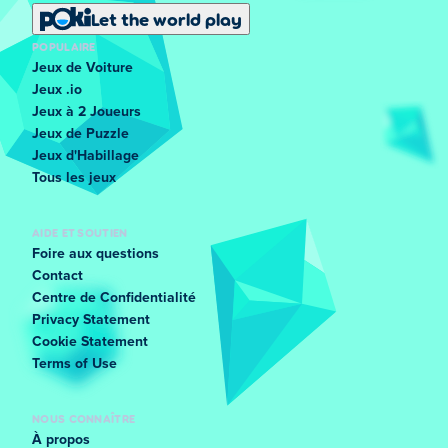
Let the world play
POPULAIRE
Jeux de Voiture
Jeux .io
Jeux à 2 Joueurs
Jeux de Puzzle
Jeux d'Habillage
Tous les jeux
AIDE ET SOUTIEN
Foire aux questions
Contact
Centre de Confidentialité
Privacy Statement
Cookie Statement
Terms of Use
NOUS CONNAÎTRE
À propos