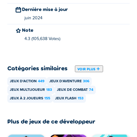
Vous pouvez jouer à Double Edged gratuitement sur
Dernière mise à jour
Poki.
juin 2024
Puis-je jouer à Double Edged sur mobile et
Note
ordinateur de bureau?
4.3 (105,638 Votes)
Double Edged peut être joué sur votre ordinateur.
Puis-je jouer à Double Edged avec un ami?
Catégories similaires
VOIR PLUS
Oui ! Double Edged est un jeu multijoueur local, vous
pouvez donc jouer avec votre ami sur le même
JEUX D'ACTION
449
JEUX D'AVENTURE
306
ordinateur !
JEUX MULTIJOUEUR
183
JEUX DE COMBAT
74
JEUX À 2 JOUEURS
155
JEUX FLASH
153
.
Plus de jeux de ce développeur