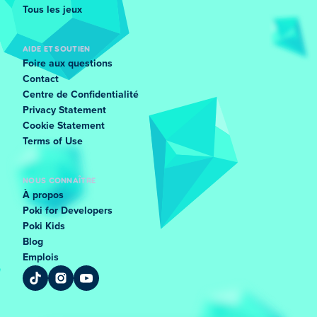
Tous les jeux
AIDE ET SOUTIEN
Foire aux questions
Contact
Centre de Confidentialité
Privacy Statement
Cookie Statement
Terms of Use
NOUS CONNAÎTRE
À propos
Poki for Developers
Poki Kids
Blog
Emplois