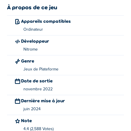
À propos de ce jeu
Comment jouer:
Appareils compatibles
Les commandes sont expliquées dans le jeu
Ordinateur
À propos du créateur :
Développeur
Ce jeu a été créé par Nitrome en tant que jeu flash, puis
Nitrome
émulé en HTML5 par AwayFL pour Poki. Jouez aux
Genre
autres jeux flash de Nitrome sur Poki:
Swindler 2
,
Jeux de Plateforme
Avalanche
,
Cave Chaos 2
,
Enemy 585
,
Silly Sausage
,
Swindler
,
Coil
,
Cold Storage
,
Twin Shot 2
,
Bad Ice-Cream
,
Date de sortie
Bad Ice-Cream 2
,
Bad Ice-Cream 3
,
Cave Chaos
,
Mutiny
,
novembre 2022
Skywire
,
Twin Shot
,
Test Subject Green
et
Sujet de Test
Dernière mise à jour
juin 2024
Note
4.4 (2,588 Votes)