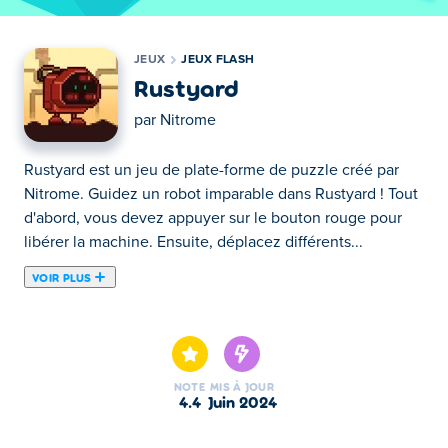
JEUX
JEUX FLASH
Rustyard
par
Nitrome
Rustyard est un jeu de plate-forme de puzzle créé par
Nitrome. Guidez un robot imparable dans Rustyard ! Tout
d'abord, vous devez appuyer sur le bouton rouge pour
libérer la machine. Ensuite, déplacez différents...
VOIR PLUS
Rustyard est un jeu de plate-forme de puzzle créé par
Nitrome. Guidez un robot imparable dans Rustyard ! Tout
d'abord, vous devez appuyer sur le bouton rouge pour
libérer la machine. Ensuite, déplacez différents objets
NOTE
MIS À JOUR
hors de la trajectoire du robot. Vous pouvez soulever et
4.4
juin 2024
abaisser des plates-formes, tirer des leviers et empiler
des boîtes. Ne laissez pas le robot se coincer !