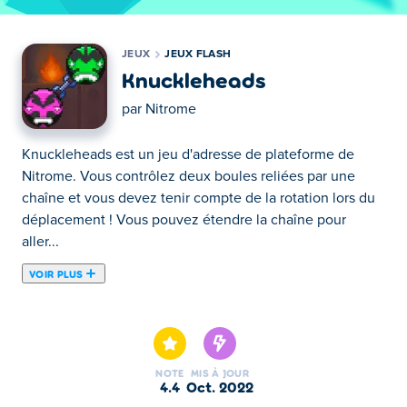
JEUX
JEUX FLASH
Knuckleheads
par
Nitrome
Knuckleheads est un jeu d'adresse de plateforme de
Nitrome. Vous contrôlez deux boules reliées par une
chaîne et vous devez tenir compte de la rotation lors du
déplacement ! Vous pouvez étendre la chaîne pour
aller...
VOIR PLUS
Knuckleheads est un jeu d'adresse de plateforme de
Nitrome. Vous contrôlez deux boules reliées par une
chaîne et vous devez tenir compte de la rotation lors du
déplacement ! Vous pouvez étendre la chaîne pour aller
NOTE
MIS À JOUR
plus vite ou atteindre des endroits plus élevés. Serez-
4.4
oct. 2022
vous capable de vous frayer un chemin vers la victoire ?