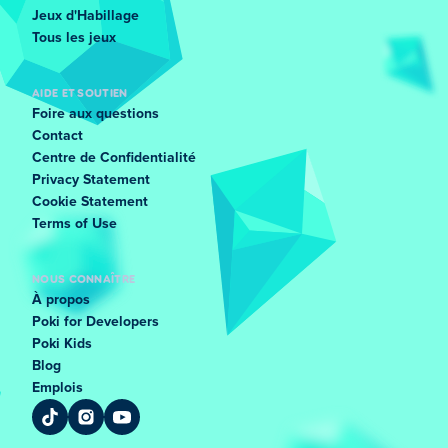
Jeux d'Habillage
Tous les jeux
AIDE ET SOUTIEN
Foire aux questions
Contact
Centre de Confidentialité
Privacy Statement
Cookie Statement
Terms of Use
NOUS CONNAÎTRE
À propos
Poki for Developers
Poki Kids
Blog
Emplois