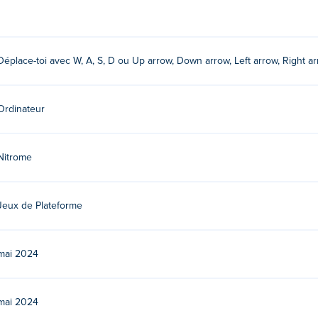
hées pour vous déplacer !
Déplace-toi avec W, A, S, D ou Up arrow, Down arrow, Left arrow, Right ar
 leurs autres jeux sur Poki: swindler,
Canopy
et
Temple Glider
Ordinateur
per gratuitement ?
ement sur Poki.
Nitrome
s appareils mobiles et sur ordinateur ?
Jeux de Plateforme
tre ordinateur.
mai 2024
mai 2024