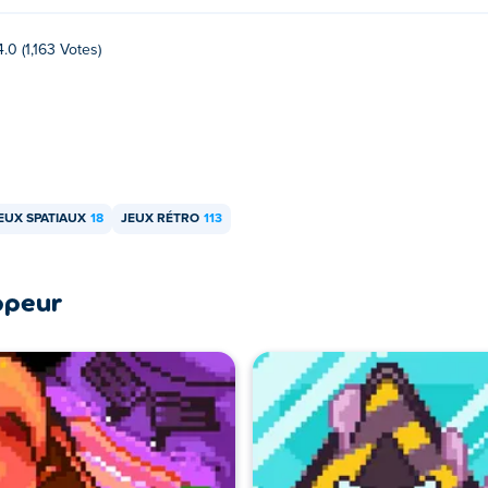
4.0 (1,163 Votes)
EUX SPATIAUX
18
JEUX RÉTRO
113
ppeur