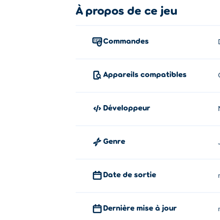
Comment jouer à Temple Glider ?
À propos de ce jeu
Utilisez WASD ou les touches fléc
Commandes
Qui a créé SpaceHopper ?
SpaceHopper est créé par Nitrome. Jouez à
Appareils compatibles
Comment puis-je jouer à SpaceHop
Vous pouvez jouer à SpaceHopper gratuit
Développeur
Puis-je jouer à SpaceHopper sur le
Genre
SpaceHopper ne peut être joué que sur vo
Date de sortie
Dernière mise à jour