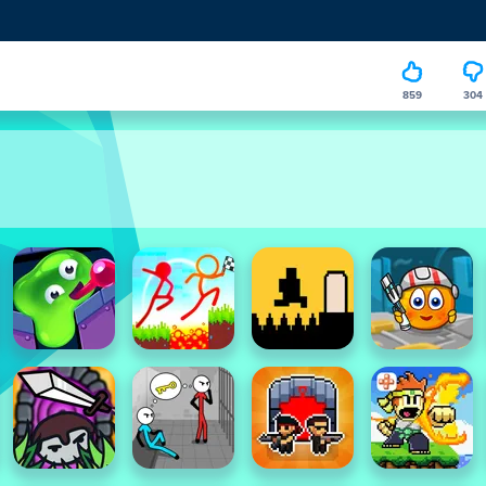
859
304