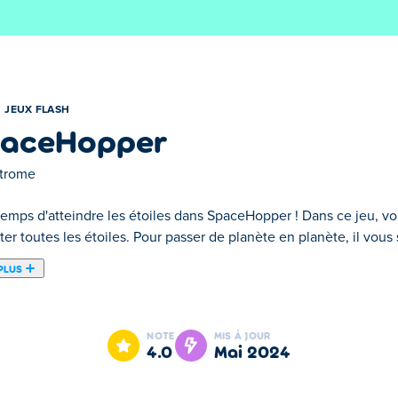
JEUX FLASH
aceHopper
trome
 temps d'atteindre les étoiles dans SpaceHopper ! Dans ce jeu, v
ter toutes les étoiles. Pour passer de planète en planète, il vous su
PLUS
paceHopper ! Dans ce jeu, vous incarnez un astronaute qui doit co
r ! Utilisez le champ gravitationnel des planètes pour sauter plus l
NOTE
MIS À JOUR
our en HTML 5 pour que vous puissiez y jouer quand vous le souh
4.0
mai 2024