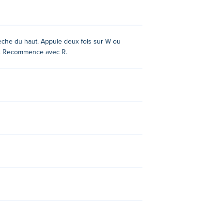
idement !
lèche du haut. Appuie deux fois sur W ou
SC. Recommence avec R.
 Bounce
,
Ledge Throw
,
Platform
Chessformer
et
Resizer