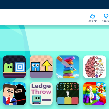
623.0K
228.9