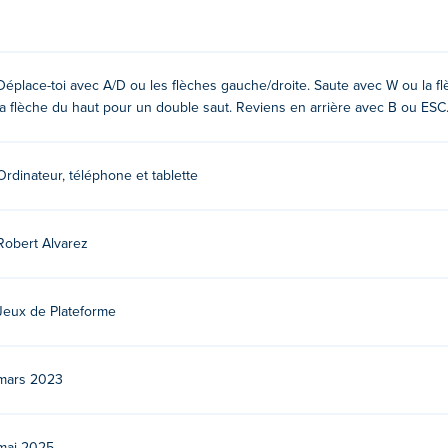
 Shell avec vos amis et découvrez qui peut finir le jeu plus rap
Déplace-toi avec A/D ou les flèches gauche/droite. Saute avec W ou la f
es gauche/droite
la flèche du haut pour un double saut. Reviens en arrière avec B ou E
r W ou sur la flèche vers le haut
Ordinateur, téléphone et tablette
Robert Alvarez
Jeux de Plateforme
Ils ont d'autres jeux de réflexion sur
Poki
:
Blockins
,
One Button
 Clones
,
Big Tall Small
,
Teleport Jumper
,
Block Toggle
,
Isotiles
,
mars 2023
t à Jumping Shell ?
g Shell sur
Poki
.