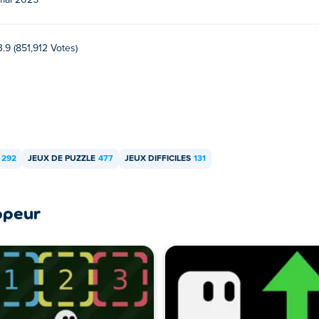
mai 2025
des appareils mobiles et sur un ordinateur ?
inateur et vos appareils mobiles comme les téléphones et les tab
3.9 (851,912 Votes)
292
JEUX DE PUZZLE
477
JEUX DIFFICILES
131
ppeur