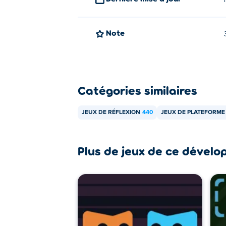
Puis-je jouer à Jumping Shell sur 
Note
Jumping Shell peut être joué sur votre ord
Catégories similaires
JEUX DE RÉFLEXION
440
JEUX DE PLATEFORME
Plus de jeux de ce dévelo