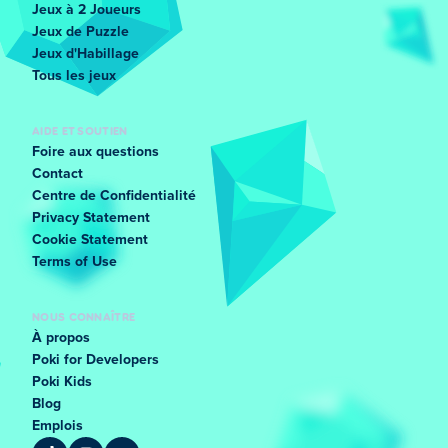
Jeux à 2 Joueurs
Jeux de Puzzle
Jeux d'Habillage
Tous les jeux
AIDE ET SOUTIEN
Foire aux questions
Contact
Centre de Confidentialité
Privacy Statement
Cookie Statement
Terms of Use
NOUS CONNAÎTRE
À propos
Poki for Developers
Poki Kids
Blog
Emplois