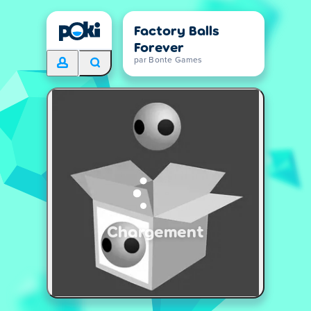
Factory Balls
Forever
par Bonte Games
Chargement