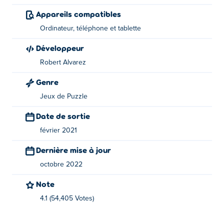
Les contrôles:
Appareils compatibles
Ordinateur, téléphone et tablette
Déplacer la pièce - Cliquez sur la pièce que vous
souhaitez déplacer, puis cliquez sur l'un des points.
Développeur
Robert Alvarez
À propos du créateur:
Genre
Chessformer a été créé par Robert Alvarez. Ils ont
Jeux de Puzzle
d'autres jeux sur Poki:
Resizer
,
Block Toggle
et
Isotiles
.
Date de sortie
février 2021
Dernière mise à jour
octobre 2022
Note
4.1 (54,405 Votes)