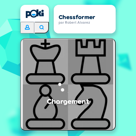
Chessformer
par Robert Alvarez
Chargement