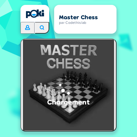
Master Chess
par Codethislab
Chargement