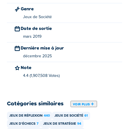
Puis-je jouer à Master Chess sur mobile ou sur
Genre
ordinateur ?
Jeux de Société
Master Chess est jouable à la fois sur votre bureau et sur
Date de sortie
votre téléphone mobile sur Poki gratuitement :
Master
mars 2019
Chess
Dernière mise à jour
décembre 2025
Note
4.4 (1,907,508 Votes)
Catégories similaires
VOIR PLUS
JEUX DE RÉFLEXION
440
JEUX DE SOCIÉTÉ
61
JEUX D'ÉCHECS
7
JEUX DE STRATÉGIE
94