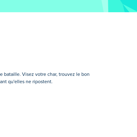
e bataille. Visez votre char, trouvez le bon
nt qu'elles ne ripostent.
ôle, trouvez l'angle parfait et déchaînez des
isissez parmi un vaste arsenal de
 gagnez de l'argent pour améliorer votre
erre des chars ?