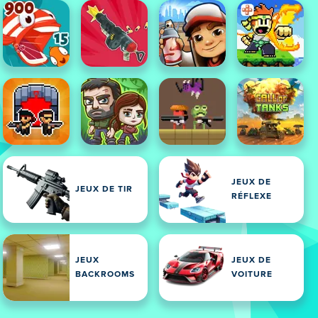
JEUX DE
JEUX DE TIR
RÉFLEXE
JEUX
JEUX DE
BACKROOMS
VOITURE