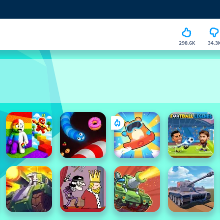
298.6K
34.3