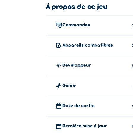
Comment jouer à Tank Stars ?
À propos de ce jeu
Ajustez votre visée, puis cliquez ou appuy
Commandes
Qui a créé Tank Stars ?
Tank Stars est un jeu créé par StoreRider. 
Appareils compatibles
Comment puis-je jouer à Tank Star
Vous pouvez jouer gratuitement à Tank Sta
Développeur
Puis-je jouer à Tank Stars sur app
Genre
Tank Stars est jouable sur ordinateur et ap
Date de sortie
Dernière mise à jour