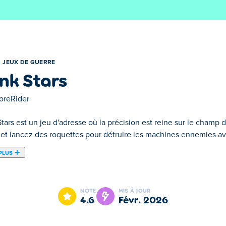
JEUX DE GUERRE
nk Stars
oreRider
tars est un jeu d'adresse où la précision est reine sur le champ d
 et lancez des roquettes pour détruire les machines ennemies ava
PLUS
cision et stratégie sont les clés de la victoire ! Visez à tour de r
aire ne riposte. Jouez en ligne ou hors ligne avec vos amis, cho
NOTE
MIS À JOUR
 électromagnétiques, de canons à plasma et bien plus encore, et
4.6
févr. 2026
vous coûter la partie. Avez-vous l'étoffe d'un champion de la gu