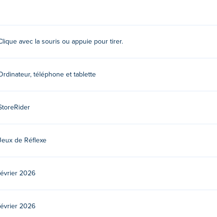
ez pour tirer.
Clique avec la souris ou appuie pour tirer.
Jouez à leurs autres jeux sur Poki:
Gas Station
!
Ordinateur, téléphone et tablette
s gratuitement ?
rs sur Poki.
StoreRider
areils mobiles et ordinateurs de bureau ?
Jeux de Réflexe
pareils mobiles tels que téléphones et tablettes.
février 2026
février 2026