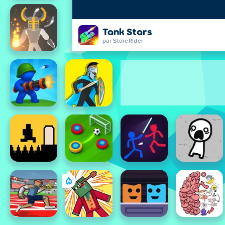
Tank Stars
par StoreRider