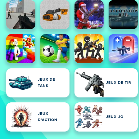
JEUX DE
JEUX DE TIR
TANK
JEUX
JEUX .IO
D'ACTION