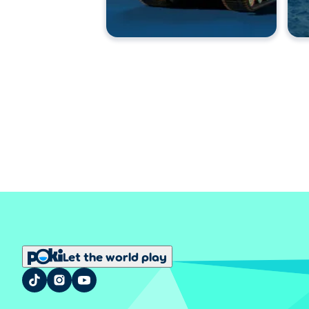
Let the world play