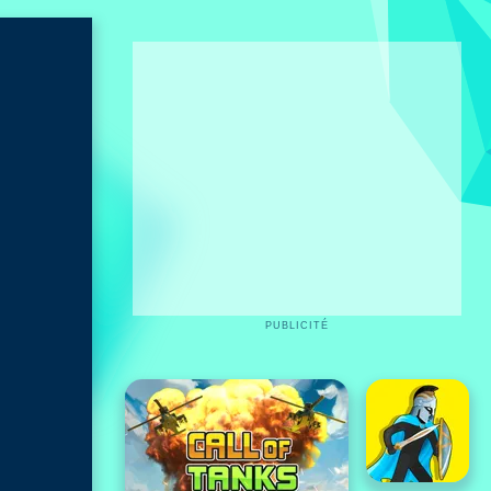
PUBLICITÉ