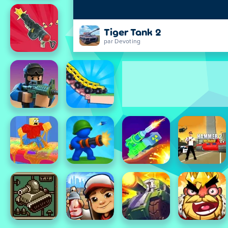
Tiger Tank 2
par Devoting