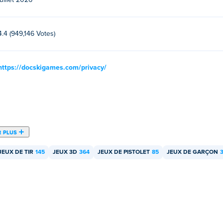
juillet 2026
4.4 (949,146 Votes)
https://docskigames.com/privacy/
R PLUS
JEUX DE TIR
145
JEUX 3D
364
JEUX DE PISTOLET
85
JEUX DE GARÇON