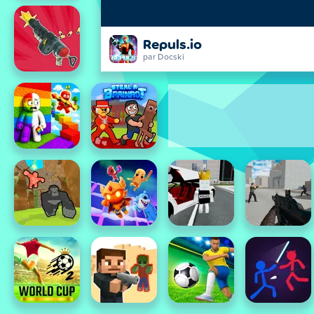
Repuls.io
par Docski