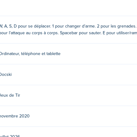
W, A, S, D pour se déplacer. 1 pour changer d'arme. 2 pour les grenades. 
pour l'attaque au corps à corps. Spacebar pour sauter. E pour utiliser/ra
Ordinateur, téléphone et tablette
Docski
 premier match ici sur Poki!
Jeux de Tir
novembre 2020