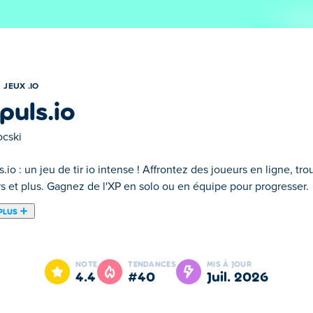
JEUX .IO
puls.io
cski
.io : un jeu de tir io intense ! Affrontez des joueurs en ligne, tr
rs et plus. Gagnez de l'XP en solo ou en équipe pour progresser.
PLUS
réé par Docski. Combattez en ligne contre de vrais joueurs dans 
équipements. Vous pouvez contrôler un personnage en mouvemen
NOTE
TENDANCES
MIS À JOUR
 arme est unique avec ses propres forces et faiblesses, vous pou
4.4
#40
juil. 2026
s. Êtes-vous prêt à devenir le premier super soldat entièrement 