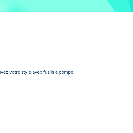
ouvez votre style avec fusils à pompe,
un vaste monde ouvert tout en explorant
t constant, ce qui permet de manœuvrer
vez facilement créer votre propre style de
augmenté au monde? Allez vaincre, soldat!