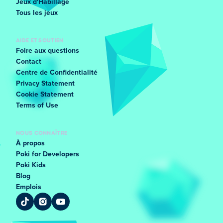
Jeux d'Habillage
Tous les jeux
AIDE ET SOUTIEN
Foire aux questions
Contact
Centre de Confidentialité
Privacy Statement
Cookie Statement
Terms of Use
NOUS CONNAÎTRE
À propos
Poki for Developers
Poki Kids
Blog
Emplois