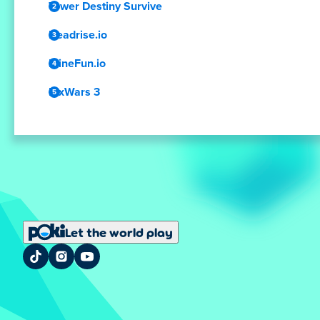
Tower Destiny Survive
Deadrise.io
MineFun.io
PixWars 3
Let the world play