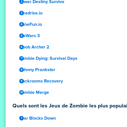
Tower Destiny Survive
Deadrise.io
MineFun.io
PixWars 3
Noob Archer 2
Zombie Dying: Survival Days
Johnny Prankster
Backrooms Recovery
Zombie Merge
Quels sont les Jeux de Zombie les plus populai
Tear Blocks Down