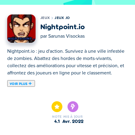
JEUX
JEUX .IO
Nightpoint.io
par
Sarunas Visockas
Nightpoint.io : jeu d'action. Survivez à une ville infestée
de zombies. Abattez des hordes de morts-vivants,
collectez des améliorations pour vitesse et précision, et
affrontez des joueurs en ligne pour le classement.
VOIR PLUS
Tire sur des humains et des zombies dans Nightpoint.io !
C'est l'Apocalypse ici, et tu fais partie des derniers
survivants. Dans Nightpoint.io, tu fais déferler un déluge
de balles sur les morts-vivants. Attrape un fusil d'assaut
NOTE
MIS À JOUR
et améliore ta précision avant d'affronter la prochaine
4.1
avr. 2022
vague dans Nightpoint.io !