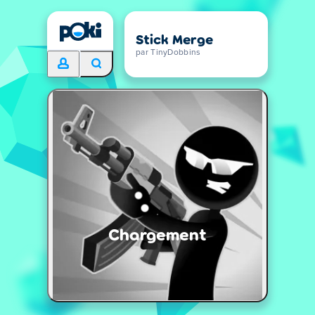
Stick Merge
par TinyDobbins
Chargement