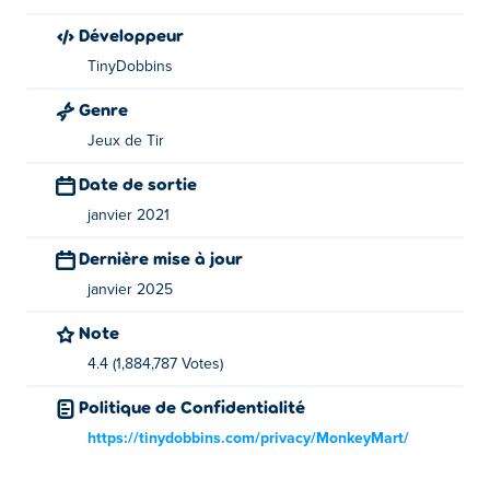
Développeur
Qui a créé Stick Merge ?
TinyDobbins
Stick Merge a été créé par TinyDobbins. Jouez à leurs
Genre
autres jeux de fusion sur Poki:
Merge Round Racers
,
Jeux de Tir
Merge Gangster Cars
,
Merge Cyber Racers
et
PartyToons
.
Date de sortie
janvier 2021
Dernière mise à jour
janvier 2025
Note
4.4 (1,884,787 Votes)
Politique de Confidentialité
https://tinydobbins.com/privacy/MonkeyMart/