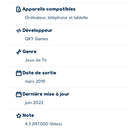
Le rechargement prend un certain temps, alors
Appareils compatibles
assurez-vous de planifier à l'avance!
Ordinateur, téléphone et tablette
Optez pour des tirs à la tête pour un impact
supplémentaire!
Développeur
QKY Games
À propos du créateur:
Genre
Stickman War est créé par QKY Games.
Jeux de Tir
Date de sortie
mars 2019
Dernière mise à jour
juin 2022
Note
4.3 (147,000 Votes)