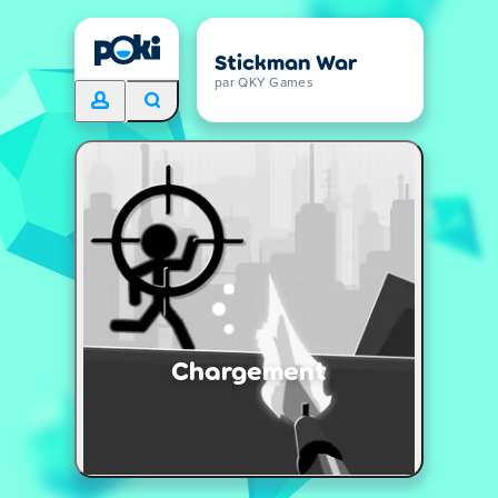
Stickman War
par QKY Games
Chargement