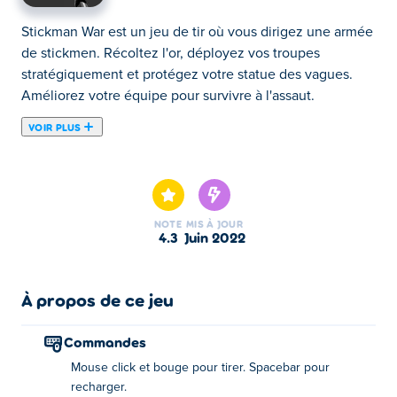
Stickman War est un jeu de tir où vous dirigez une armée
de stickmen. Récoltez l'or, déployez vos troupes
stratégiquement et protégez votre statue des vagues.
Améliorez votre équipe pour survivre à l'assaut.
VOIR PLUS
Venez combattre la puissante armée de Stickmen! Dans
ce jeu de stickman, vous serez mis au défi, niveau après
niveau, d'abattre autant de stickmen que possible. Mais
attention, ils viendront à vous de tous côtés. Tuez-les
NOTE
MIS À JOUR
tous et vous passerez au niveau suivant!
4.3
juin 2022
Les contrôles:
À propos de ce jeu
Souris - Cliquez et déplacez-vous pour tirer
Espace - Recharger
Commandes
Trucs et astuces:
Mouse click et bouge pour tirer. Spacebar pour
recharger.