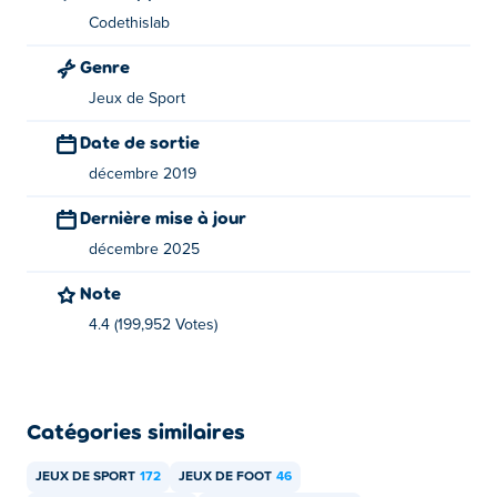
Codethislab
Genre
Jeux de Sport
Date de sortie
décembre 2019
Dernière mise à jour
décembre 2025
Note
4.4 (199,952 Votes)
Catégories similaires
JEUX DE SPORT
172
JEUX DE FOOT
46