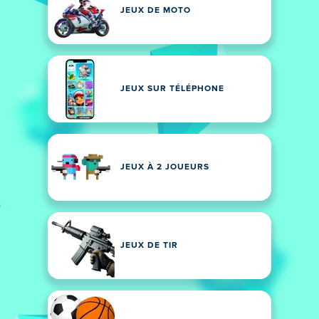
JEUX DE MOTO
JEUX SUR TÉLÉPHONE
JEUX À 2 JOUEURS
JEUX DE TIR