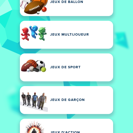
JEUX DE BALLON
JEUX MULTIJOUEUR
JEUX DE SPORT
JEUX DE GARÇON
JEUX D'ACTION