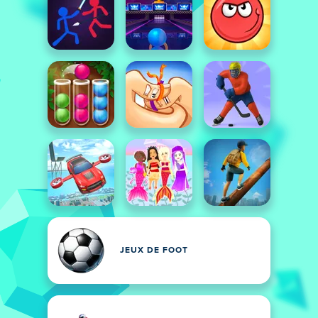
JEUX DE FOOT