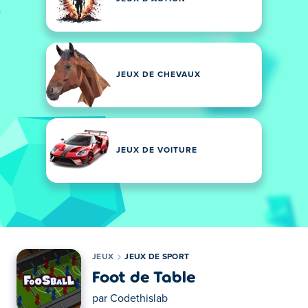
JEUX DE CHEVAUX
JEUX DE VOITURE
JEUX
JEUX DE SPORT
Foot de Table
par
Codethislab