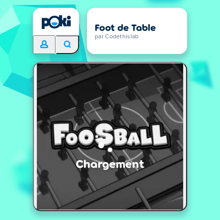
Foot de Table
par Codethislab
Chargement