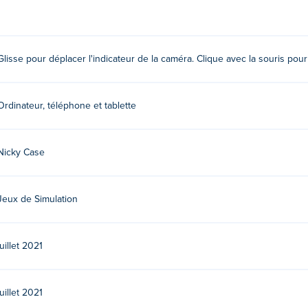
d ?
Glisse pour déplacer l'indicateur de la caméra. Clique avec la souris po
cliquez pour obtenir une photo. Assurez-vous d'obtenir des phot
Ordinateur, téléphone et tablette
réé par Nicky Case. C'est leur premier match sur Poki! Assurez-
Nicky Case
Jeux de Simulation
juillet 2021
juillet 2021