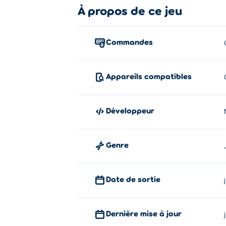
violence dans We Become What We Behol
À propos de ce jeu
Comment jouer:
Commandes
Faites glisser l'indicateur de caméra et 
À propos du créateur :
Appareils compatibles
Nous devenons ce que nous voyons a été c
Patréon
.
Développeur
Genre
Date de sortie
Dernière mise à jour