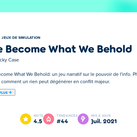
JEUX DE SIMULATION
 Become What We Behold
cky Case
ome What We Behold: un jeu narratif sur le pouvoir de l'info. Ph
 comment un rien peut dégénérer en conflit majeur.
PLUS
er-cliquer créé par Nicky Case. Dans ce jeu unique de 5 minutes
 qu'il faut exclure du cadre façonne le reste de l'histoire des ca
NOTE
TENDANCES
MIS À JOUR
un carré, et observez comment vos décisions augmentent la tens
4.5
#44
juil. 2021
ment les médias sociaux amplifient les petites différences en mo
ce que le point culminant de l'histoire se déroule sous vos yeux (o