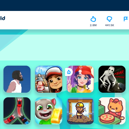
ld
2.8M
441.5K