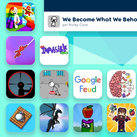
We Become What We Beho
par Nicky Case