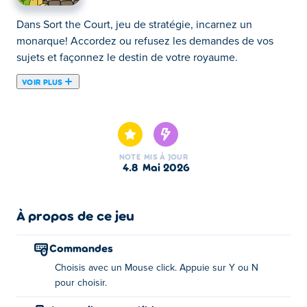
Dans Sort the Court, jeu de stratégie, incarnez un
monarque! Accordez ou refusez les demandes de vos
sujets et façonnez le destin de votre royaume.
VOIR PLUS
Sort the Court! est un jeu classique où vous régnez en roi
ou reine sur un royaume en pleine expansion ! Chaque
jour, des personnages insolites et des créatures étranges
vous posent des questions, et vos réponses, simples et
NOTE
MIS À JOUR
directes, façonneront l'avenir de votre royaume. Vos
4.8
mai 2026
choix mèneront-ils à la prospérité ou au chaos ? Prenez
des décisions sages ou audacieuses, développez votre
royaume et découvrez comment votre règne évolue !
À propos de ce jeu
Êtes-vous prêt à prendre le trône ?
Commandes
Comment jouer à Sort the Court!?
Choisis avec un Mouse click. Appuie sur Y ou N
pour choisir.
Cliquez pour faire votre choix. Vous pouvez également
appuyer sur Y ou N pour faire votre choix.