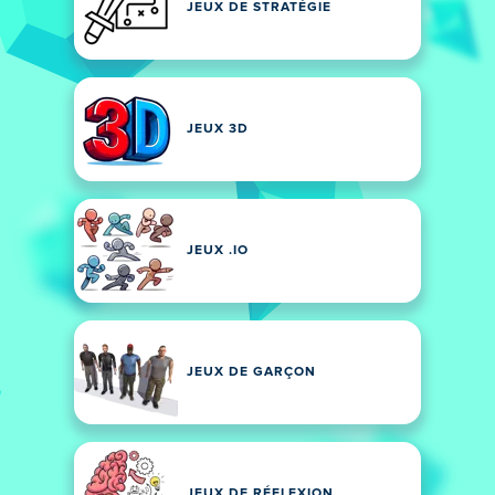
JEUX DE STRATÉGIE
JEUX 3D
JEUX .IO
JEUX DE GARÇON
JEUX DE RÉFLEXION