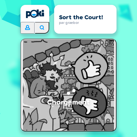
Sort the Court!
par graebor
Chargement