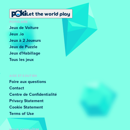
Let the world play
POPULAIRE
Jeux de Voiture
Jeux .io
Jeux à 2 Joueurs
Jeux de Puzzle
Jeux d'Habillage
Tous les jeux
AIDE ET SOUTIEN
Foire aux questions
Contact
Centre de Confidentialité
Privacy Statement
Cookie Statement
Terms of Use
NOUS CONNAÎTRE