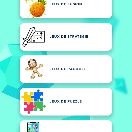
JEUX DE FUSION
JEUX DE STRATÉGIE
JEUX DE RAGDOLL
JEUX DE PUZZLE