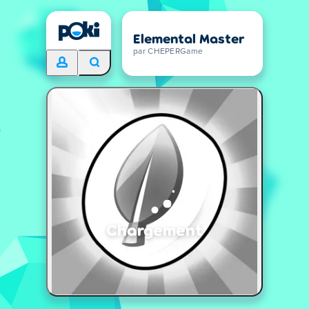
Elemental Master
par CHEPERGame
Chargement