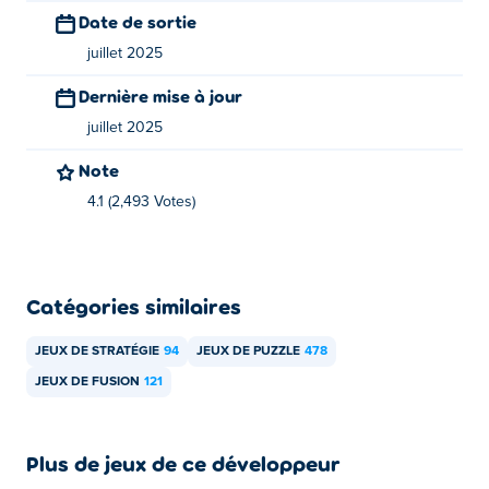
gratuitement ?
Date de sortie
juillet 2025
Vous pouvez jouer à Elemental Master gratuitement sur
Poki.
Dernière mise à jour
Puis-je jouer à Elemental Master sur des
juillet 2025
appareils mobiles et sur un ordinateur de
Note
bureau ?
4.1 (2,493 Votes)
Elemental Master peut être joué sur votre ordinateur et
vos appareils mobiles comme les téléphones et les
tablettes.
Catégories similaires
JEUX DE STRATÉGIE
94
JEUX DE PUZZLE
478
JEUX DE FUSION
121
Plus de jeux de ce développeur