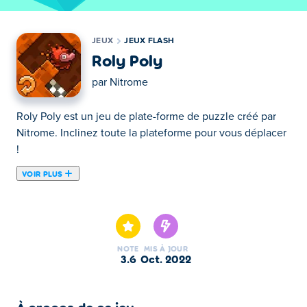
JEUX
JEUX FLASH
Roly Poly
par
Nitrome
Roly Poly est un jeu de plate-forme de puzzle créé par
Nitrome. Inclinez toute la plateforme pour vous déplacer
!
VOIR PLUS
Roly Poly est un jeu de plate-forme de puzzle créé par
Nitrome. Inclinez toute la plateforme pour vous déplacer
!
NOTE
MIS À JOUR
Comment jouer:
3.6
oct. 2022
Les commandes sont expliquées dans le jeu