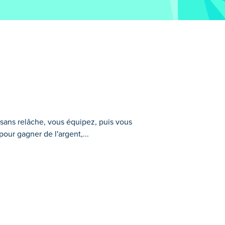
 sans relâche, vous équipez, puis vous
our gagner de l'argent,...
ous combattez dans l'arène. Touchez
nez des objets pour forger un arsenal
uve face à des ennemis de plus en plus