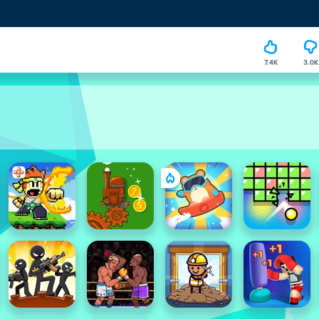
7.4K
3.0K