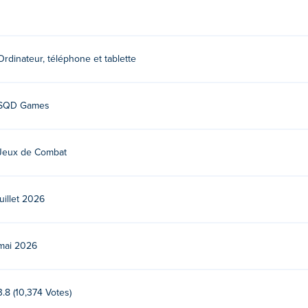
ches gauche et droite
Ordinateur, téléphone et tablette
 le bouton gauche enfoncé pour fusionner
SQD Games
mes. Jouez à leurs autres jeux sur Poki:
Fish Squad
!
Jeux de Combat
 Loot gratuitement ?
d Loot sur Poki.
juillet 2026
 appareils mobiles et ordinateurs de bureau ?
mai 2026
et appareils mobiles tels que téléphones et tablettes.
3.8 (10,374 Votes)