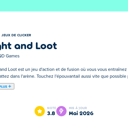
JEUX DE CLICKER
ght and Loot
QD Games
and Loot est un jeu d'action et de fusion où vous vous entraînez
tez dans l'arène. Touchez l'épouvantail aussi vite que possible p
PLUS
fusion où vous vous entraînez sans relâche, vous équipez, puis v
r gagner de l'argent, dépensez-le en nouvel équipement et fusion
NOTE
MIS À JOUR
entrez dans l'arène et mettez votre équipement amélioré à l'épre
3.8
mai 2026
onter sur le ring ?