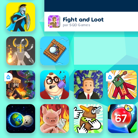
Fight and Loot
par SQD Games