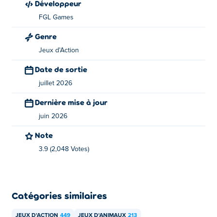
Développeur
Comment jouer à Critter Chaos ?
FGL Games
Déplacement : WASD ou touches fléchées
Genre
Attaque : la barre d'espace
Jeux d'Action
Récupérer la santé : K
Date de sortie
juillet 2026
Balancement : L
Dernière mise à jour
Bananarang : J
juin 2026
Qui a créé Critter Chaos ?
Note
Critter Chaos est un jeu créé par FGL Games. Jouez à
3.9 (2,048 Votes)
leurs autres jeux sur Poki:
Zombit
!
Comment puis-je jouer à Critter Chaos
gratuitement ?
Catégories similaires
Vous pouvez jouer gratuitement à Critter Chaos sur Poki.
JEUX D'ACTION
449
JEUX D'ANIMAUX
213