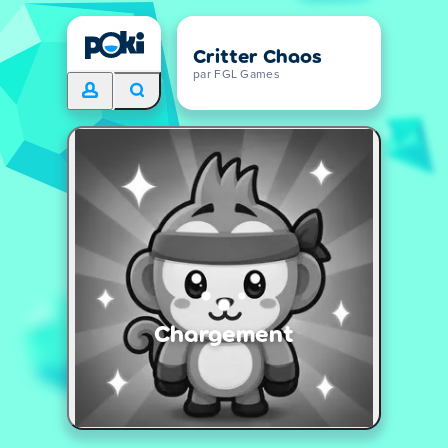
Critter Chaos
par FGL Games
Chargement