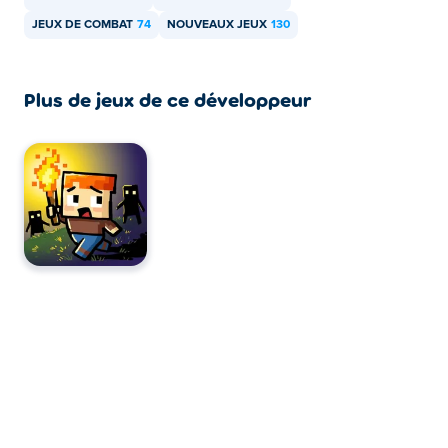
Puis-je jouer à Critter Chaos sur appareils
JEUX DE COMBAT
74
NOUVEAUX JEUX
130
mobiles et ordinateurs de bureau ?
Critter Chaos est jouable sur ordinateur et appareils
Plus de jeux de ce développeur
mobiles tels que téléphones et tablettes.