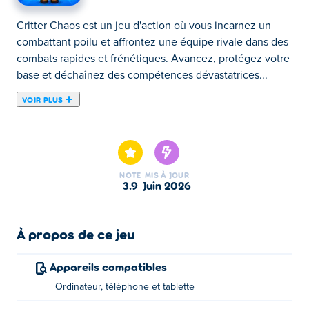
Critter Chaos est un jeu d'action où vous incarnez un
combattant poilu et affrontez une équipe rivale dans des
combats rapides et frénétiques. Avancez, protégez votre
base et déchaînez des compétences dévastatrices...
VOIR PLUS
Critter Chaos est un jeu d'action où vous incarnez un
combattant poilu et affrontez une équipe rivale dans des
combats rapides et frénétiques. Avancez, protégez votre
base et déchaînez des compétences dévastatrices
NOTE
MIS À JOUR
comme le Bananarang, le Lancer de Pierre et le
3.9
juin 2026
Balancement dans la Jungle pour terrasser vos
adversaires. Chaque match vous récompense avec des
améliorations : plus vous combattez, plus votre créature
À propos de ce jeu
devient forte. Formez une équipe, coordonnez vos
attaques et prenez l'ascendant sur l'adversaire avant qu'il
Appareils compatibles
ne vous submerge. Choisissez votre créature et que le
Ordinateur, téléphone et tablette
combat commence !