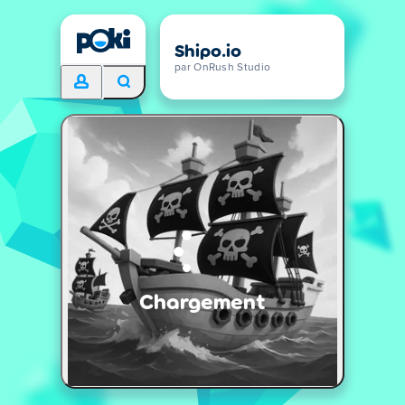
Shipo.io
par OnRush Studio
Chargement