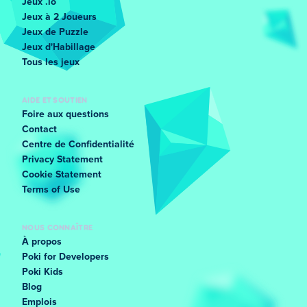
Jeux .io
Jeux à 2 Joueurs
Jeux de Puzzle
Jeux d'Habillage
Tous les jeux
AIDE ET SOUTIEN
Foire aux questions
Contact
Centre de Confidentialité
Privacy Statement
Cookie Statement
Terms of Use
NOUS CONNAÎTRE
À propos
Poki for Developers
Poki Kids
Blog
Emplois