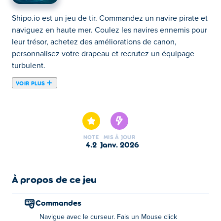
Shipo.io est un jeu de tir. Commandez un navire pirate et
naviguez en haute mer. Coulez les navires ennemis pour
leur trésor, achetez des améliorations de canon,
personnalisez votre drapeau et recrutez un équipage
turbulent.
VOIR PLUS
Shipo.io est un jeu en ligne qui vous invite à commander
votre propre bateau pirate et à embarquer pour un
voyage audacieux ! Avez-vous déjà rêvé d'être un pirate
et de conquérir l'océan ? C'est maintenant votre chance
NOTE
MIS À JOUR
d'y parvenir ! Commencez avec un petit bateau armé
4.2
janv. 2026
d'un canon, combattez vos ennemis et réclamez leur
trésor. Améliorez votre vaisseau avec l'argent que vous
avez gagné en cours de route. Vous pouvez également
À propos de ce jeu
personnaliser votre drapeau et recruter des bandits pour
rejoindre votre équipage. Qui est prêt à devenir le maître
Commandes
ultime des mers ?
Navigue avec le curseur. Fais un Mouse click