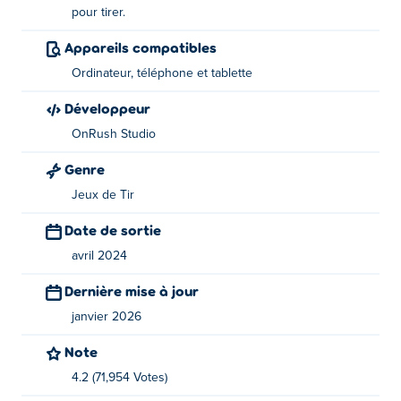
pour tirer.
Comment jouer à Shipo.io ?
Appareils compatibles
Naviguez dans votre vaisseau avec votre curseur et
Ordinateur, téléphone et tablette
cliquez pour tirer.
Développeur
Qui a créé Shipo.io ?
OnRush Studio
Shipo.io est créé par Onrush Studio. Jouez à leurs autres
Genre
jeux sur Poki:
Tribals.io
,
Venge.io
,
Arcane Archer
,
Jungle
Jeux de Tir
Friends
, et
Burger Bounty
!
Date de sortie
Comment puis-je jouer à Shipo.io gratuitement
avril 2024
?
Dernière mise à jour
Vous pouvez jouer à Shipo.io gratuitement sur Poki.
janvier 2026
Puis-je jouer à Shipo.io sur des appareils
Note
mobiles et sur un ordinateur de bureau ?
4.2 (71,954 Votes)
Shipo.io peut être joué sur votre ordinateur et vos