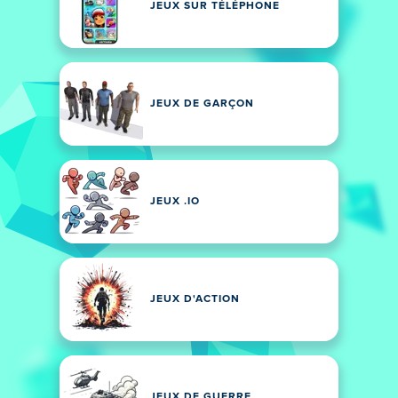
JEUX SUR TÉLÉPHONE
JEUX DE GARÇON
JEUX .IO
JEUX D'ACTION
JEUX DE GUERRE