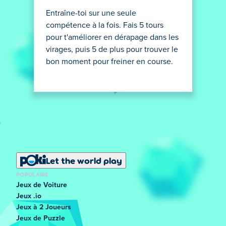
Entraîne-toi sur une seule
compétence à la fois. Fais 5 tours
pour t'améliorer en dérapage dans les
virages, puis 5 de plus pour trouver le
bon moment pour freiner en course.
Let the world play
POPULAIRE
Jeux de Voiture
Jeux .io
Jeux à 2 Joueurs
Jeux de Puzzle