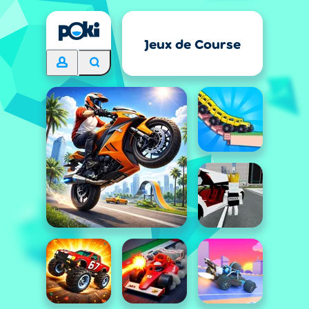
Jeux de Course