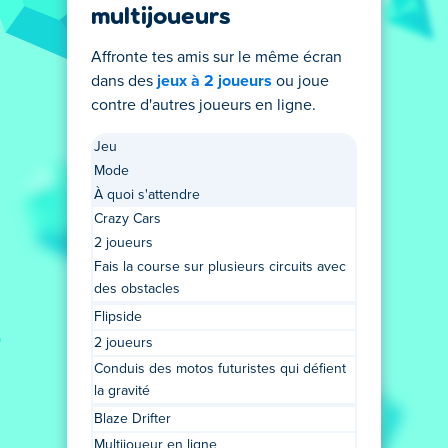
multijoueurs
Affronte tes amis sur le même écran
dans des
jeux à 2 joueurs
ou joue
contre d'autres joueurs en ligne.
Jeu
Mode
À quoi s'attendre
Crazy Cars
2 joueurs
Fais la course sur plusieurs circuits avec
des obstacles
Flipside
2 joueurs
Conduis des motos futuristes qui défient
la gravité
Blaze Drifter
Multijoueur en ligne