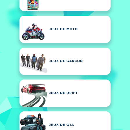
JEUX DE MOTO
JEUX DE GARÇON
JEUX DE DRIFT
JEUX DE GTA