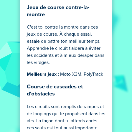
Jeux de course contre-la-
montre
C'est toi contre la montre dans ces
jeux de course. À chaque essai,
essaie de battre ton meilleur temps.
Apprendre le circuit t'aidera à éviter
les accidents et à mieux déraper dans
les virages.
Meilleurs jeux :
Moto X3M, PolyTrack
Course de cascades et
d'obstacles
Les circuits sont remplis de rampes et
de loopings qui te propulsent dans les
airs. La façon dont tu atterris après
ces sauts est tout aussi importante