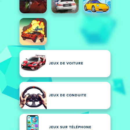
JEUX DE VOITURE
JEUX DE CONDUITE
JEUX SUR TÉLÉPHONE