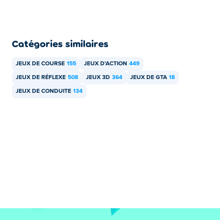
Poki.
Puis-je jouer à Drive Freedom sur des
appareils mobiles et sur un ordinateur de
Catégories similaires
bureau ?
JEUX DE COURSE
155
JEUX D'ACTION
449
Drive Freedom peut être joué sur votre ordinateur et vos
JEUX DE RÉFLEXE
508
JEUX 3D
364
JEUX DE GTA
18
appareils mobiles tels que les téléphones et les tablettes.
JEUX DE CONDUITE
134