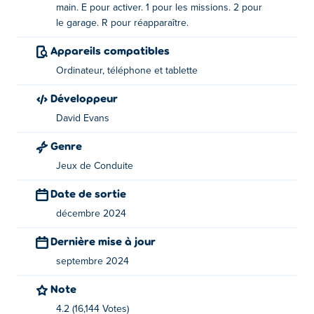
Comment jouer à Drive Freedom ?
main. E pour activer. 1 pour les missions. 2 pour
le garage. R pour réapparaître.
Conduite : WASD ou les touches fléchées
Appareils compatibles
Frein à main : la barre d'espace
Ordinateur, téléphone et tablette
Activer: E
Développeur
Voir les missions : 1
David Evans
Atelier de réparation de véhicules : 2
Genre
Réapparition : R
Jeux de Conduite
Qui a créé Drive Freedom ?
Date de sortie
décembre 2024
Drive Freedom est créé par David Evans. C'est leur
premier jeu sur Poki !
Dernière mise à jour
Comment puis-je jouer à Drive Freedom
septembre 2024
gratuitement ?
Note
4.2 (16,144 Votes)
Vous pouvez jouer à Drive Freedom gratuitement sur