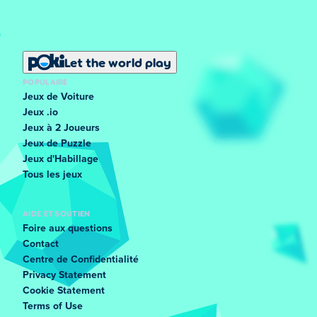
Let the world play
POPULAIRE
Jeux de Voiture
Jeux .io
Jeux à 2 Joueurs
Jeux de Puzzle
Jeux d'Habillage
Tous les jeux
AIDE ET SOUTIEN
Foire aux questions
Contact
Centre de Confidentialité
Privacy Statement
Cookie Statement
Terms of Use