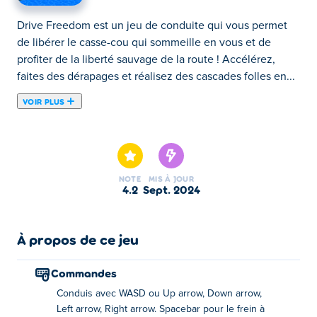
Drive Freedom est un jeu de conduite qui vous permet
de libérer le casse-cou qui sommeille en vous et de
profiter de la liberté sauvage de la route ! Accélérez,
faites des dérapages et réalisez des cascades folles en...
VOIR PLUS
Drive Freedom est un jeu de conduite qui vous permet
de libérer le casse-cou qui sommeille en vous et de
profiter de la liberté sauvage de la route ! Accélérez,
faites des dérapages et réalisez des cascades folles en
NOTE
MIS À JOUR
traversant la ville. Foncez dans les feux de circulation,
4.2
sept. 2024
les bâtiments ou même le facteur : aucune règle, juste le
chaos de la conduite ! Les seules limites ? Votre réservoir
d'essence et l'état de votre voiture. Collectez des pièces
À propos de ce jeu
en cours de route pour améliorer votre véhicule et
accomplissez des missions amusantes pour gagner de
Commandes
l'XP. Êtes-vous prêt à prendre la route sans limites ?
Conduis avec WASD ou Up arrow, Down arrow,
Left arrow, Right arrow. Spacebar pour le frein à