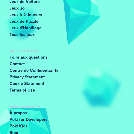
Jeux de Voiture
Jeux .io
Jeux à 2 Joueurs
Jeux de Puzzle
Jeux d'Habillage
Tous les jeux
AIDE ET SOUTIEN
Foire aux questions
Contact
Centre de Confidentialité
Privacy Statement
Cookie Statement
Terms of Use
NOUS CONNAÎTRE
À propos
Poki for Developers
Poki Kids
Blog