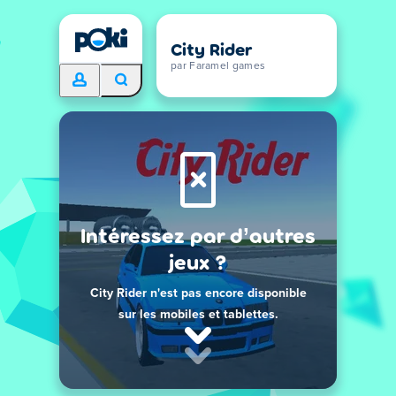
City Rider
par Faramel games
Intéressez par d’autres
jeux ?
City Rider n'est pas encore disponible
sur les mobiles et tablettes.