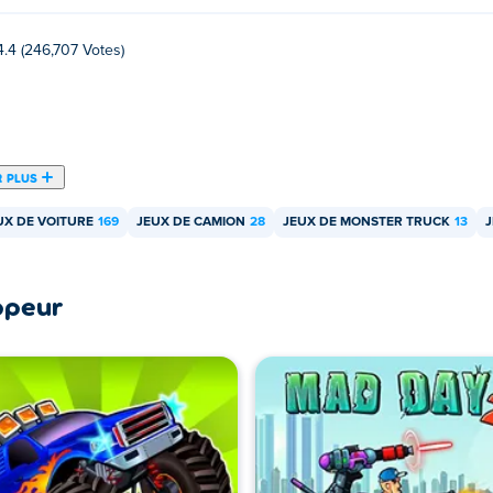
4.4 (246,707 Votes)
R PLUS
UX DE VOITURE
169
JEUX DE CAMION
28
JEUX DE MONSTER TRUCK
13
ppeur