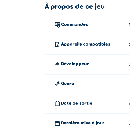
Faites la course, détruisez et dépassez, 
À propos de ce jeu
Les contrôles:
Commandes
WASD ou flèches - déplacer
Espace - Nitro
X - fusées de feu
Appareils compatibles
À propos du créateur:
Développeur
Mad Truck Challenge Special a été créé 
Genre
Date de sortie
Dernière mise à jour