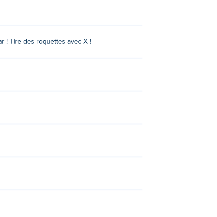
ar ! Tire des roquettes avec X !
 Day 2
et
Monsters' Wheels Special
.