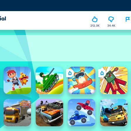
ial
212.3K
34.4K