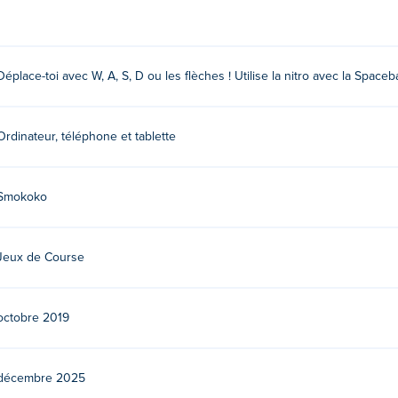
et devenez le maître du Mad Truck
Déplace-toi avec W, A, S, D ou les flèches ! Utilise la nitro avec la Spaceb
Ordinateur, téléphone et tablette
Smokoko
par Smokoko. Ils sont connus pour des jeux comme
Mad Day
,
Mad
Jeux de Course
octobre 2019
décembre 2025