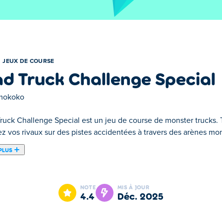
JEUX DE COURSE
d Truck Challenge Special
mokoko
uck Challenge Special est un jeu de course de monster trucks. Tir
z vos rivaux sur des pistes accidentées à travers des arènes mon
PLUS
 course où vous essayez de détruire et de dépasser vos adversa
endroits exotiques de la planète, comme l'Égypte, Pompéi et l'An
NOTE
MIS À JOUR
 la nitro pour les dépasser. Gagnez des pièces, achetez de nouvel
4.4
déc. 2025
 Débloquez des décalcomanies et des béliers personnalisés pour 
oquer encore plus.