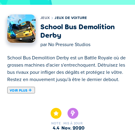
JEUX
JEUX DE VOITURE
School Bus Demolition
Derby
par
No Pressure Studios
School Bus Demolition Derby est un Battle Royale où de
grosses machines d'acier s'entrechoquent. Détruisez les
bus rivaux pour infliger des dégâts et protégez le vôtre.
Restez en mouvement jusqu'à être le dernier debout.
VOIR PLUS
Ici tu peux jouer au jeu School Bus Demolition Derby.
School Bus Demolition Derby est l'un de nos Jeux de
Voiture sélectionnés.
NOTE
MIS À JOUR
4.4
nov. 2020