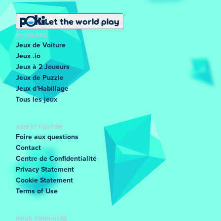
Let the world play
POPULAIRE
Jeux de Voiture
Jeux .io
Jeux à 2 Joueurs
Jeux de Puzzle
Jeux d'Habillage
Tous les jeux
AIDE ET SOUTIEN
Foire aux questions
Contact
Centre de Confidentialité
Privacy Statement
Cookie Statement
Terms of Use
NOUS CONNAÎTRE