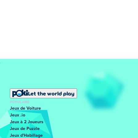
Let the world play
POPULAIRE
Jeux de Voiture
Jeux .io
Jeux à 2 Joueurs
Jeux de Puzzle
Jeux d'Habillage