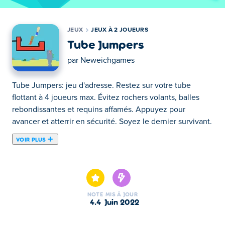
JEUX
JEUX À 2 JOUEURS
Tube Jumpers
par
Neweichgames
Tube Jumpers: jeu d'adresse. Restez sur votre tube
flottant à 4 joueurs max. Évitez rochers volants, balles
rebondissantes et requins affamés. Appuyez pour
avancer et atterrir en sécurité. Soyez le dernier survivant.
VOIR PLUS
Reste à flots lors d'une compétition de ski nautique
ultime ! Affronte un, deux ou trois amis sur le même
appareil dans ce jeu d'aventure. Dans Tube Jumpers,
saute vers le haut pour éviter les vagues, les requins et
NOTE
MIS À JOUR
autres dangers aquatiques !
4.4
juin 2022